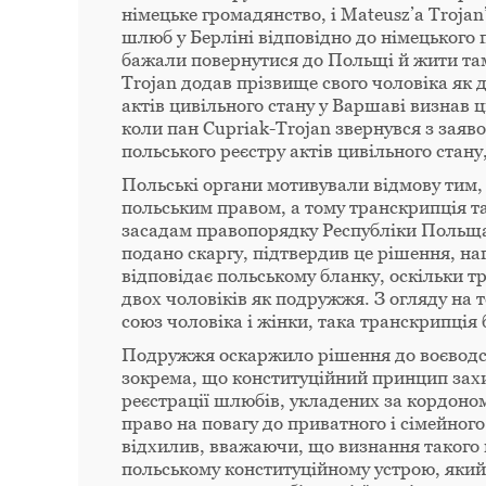
німецьке громадянство, і Mateusz’a Troja
шлюб у Берліні відповідно до німецького
бажали повернутися до Польщі й жити там
Trojan додав прізвище свого чоловіка як 
актів цивільного стану у Варшаві визнав ц
коли пан Cupriak-Trojan звернувся з зая
польського реєстру актів цивільного стану
Польські органи мотивували відмову тим,
польським правом, а тому транскрипція т
засадам правопорядку Республіки Польща»
подано скаргу, підтвердив це рішення, н
відповідає польському бланку, оскільки т
двох чоловіків як подружжя. З огляду на
союз чоловіка і жінки, така транскрипці
Подружжя оскаржило рішення до воєводсь
зокрема, що конституційний принцип захи
реєстрації шлюбів, укладених за кордоном
право на повагу до приватного і сімейног
відхилив, вважаючи, що визнання такого 
польському конституційному устрою, який