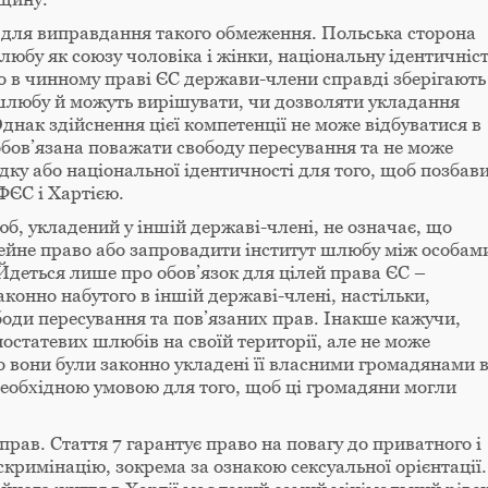
 для виправдання такого обмеження. Польська сторона
юбу як союзу чоловіка і жінки, національну ідентичніст
що в чинному праві ЄС держави-члени справді зберігають
шлюбу й можуть вирішувати, чи дозволяти укладання
днак здійснення цієї компетенції не може відбуватися в
обов’язана поважати свободу пересування та не може
ку або національної ідентичності для того, щоб позбав
ФЄС і Хартією.
б, укладений у іншій державі-члені, не означає, що
ейне право або запровадити інститут шлюбу між особам
. Йдеться лише про обов’язок для цілей права ЄС –
аконно набутого в іншій державі-члені, настільки,
ободи пересування та пов’язаних прав. Інакше кажучи,
статевих шлюбів на своїй території, але не може
 вони були законно укладені її власними громадянами 
необхідною умовою для того, щоб ці громадяни могли
рав. Стаття 7 гарантує право на повагу до приватного і
скримінацію, зокрема за ознакою сексуальної орієнтації.