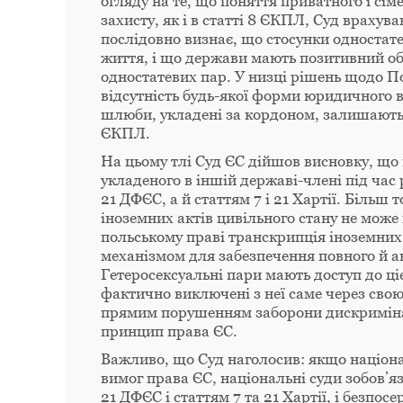
огляду на те, що поняття приватного і сі
захисту, як і в статті 8 ЄКПЛ, Суд враху
послідовно визнає, що стосунки одностате
життя, і що держави мають позитивний об
одностатевих пар. У низці рішень щодо П
відсутність будь-якої форми юридичного в
шлюби, укладені за кордоном, залишають 
ЄКПЛ.
На цьому тлі Суд ЄС дійшов висновку, щ
укладеного в іншій державі-члені під час 
21 ДФЄС, а й статтям 7 і 21 Хартії. Більш 
іноземних актів цивільного стану не може
польському праві транскрипція іноземних 
механізмом для забезпечення повного й 
Гетеросексуальні пари мають доступ до ці
фактично виключені з неї саме через свою 
прямим порушенням заборони дискримінаці
принцип права ЄС.
Важливо, що Суд наголосив: якщо націон
вимог права ЄС, національні суди зобов’яз
21 ДФЄС і статтям 7 та 21 Хартії, і безп