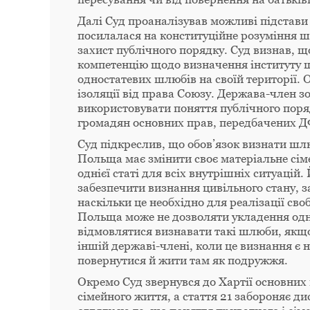
Далі Суд проаналізував можливі підстави
посилалася на конституційне розуміння шл
захист публічного порядку. Суд визнав, 
компетенцію щодо визначення інституту 
одностатевих шлюбів на своїй території. О
ізоляції від права Союзу. Держава-член з
використовувати поняття публічного поряд
громадян основних прав, передбачених Д
Суд підкреслив, що обов’язок визнати шлю
Польща має змінити своє матеріальне сім
однієї статі для всіх внутрішніх ситуацій
забезпечити визнання цивільного стану, з
наскільки це необхідно для реалізації св
Польща може не дозволяти укладення одно
відмовлятися визнавати такі шлюби, якщо
іншій державі-члені, коли це визнання є 
повернутися й жити там як подружжя.
Окремо Суд звернувся до Хартії основних п
сімейного життя, а стаття 21 забороняє ди