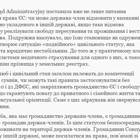
ąd Administracyjny поставила вже не лише питання
я права ЄС: чи може держава-член відмовити у визнанні
но укладеного в іншій державі, якщо така відмова
реалізувати свободу пересування та проживання і вест
тва. Подружжя вказувало, що їхнє становище як одруже
творює ситуацію «подвійного» цивільного статусу, яка
та юридично нестабільним. До того ж у практичному пл
системи медичного страхування для одного з них, а так
міни прізвища у земельних реєстрах.
юб і цивільний стан загалом належать до компетенції
 сумнів, чи можуть такі правила застосовуватися без
0 і 21 ДФЄС, які закріплюють громадянство ЄС і свободу
, що гарантують повагу до приватного і сімейного життя т
суальної орієнтації. Саме з цих міркувань він звернувс
ння.
оба, яка має громадянство держави-члена, є громадяни
» громадян держав-членів. Із цим статусом безпосередн
проживати на території держав-членів. Громадянин Союзу
 іншій державі, може посилатися на права, пов’язані зі