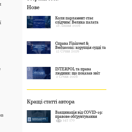
и
Нове
Коли парламент стає
ї
слідчим: Велика палата
18 Липня 2026
ЄСПЛ окреслила межі
примусу
Справа Fininvest &
Berlusconi: корупція судді та
12 Січня 2026
презумпція невинуватості
е
INTERPOL та права
людини: що показав звіт
2 Січня 2026
CCF за 2024 рік і чого чекати
у 2025–2026
Кращі статті автора
Вакцинація від COVID-19:
ов
правове обґрунтування
142 170
відмови і захист від
подальшої дискримінації