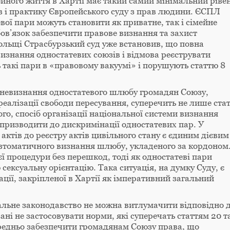
мейного життя в Хартії має такий самий мінімальний ріве
вав і практику Європейського суду з прав людини. ЄСПЛ
вої пари можуть становити як приватне, так і сімейне
ов’язок забезпечити правове визнання та захист
ольщі Страсбурзький суд уже встановив, що повна
изнання одностатевих союзів і відмова реєструвати
такі пари в «правовому вакуумі» і порушують статтю 8
о невизнання одностатевого шлюбу громадян Союзу,
реалізації свободи пересування, суперечить не лише стат
того, спосіб організації національної системи визнання
 призводити до дискримінації одностатевих пар. У
актів до реєстру актів цивільного стану є єдиним дієвим
автоматичного визнання шлюбу, укладеного за кордоном
єї процедури без перешкод, тоді як одностатеві пари
сексуальну орієнтацію. Така ситуація, на думку Суду, є
ї, закріпленої в Хартії як імперативний загальний
альне законодавство не можна витлумачити відповідно 
ані не застосовувати норми, які суперечать статтям 20 т
осередньо забезпечити громадянам Союзу права, що