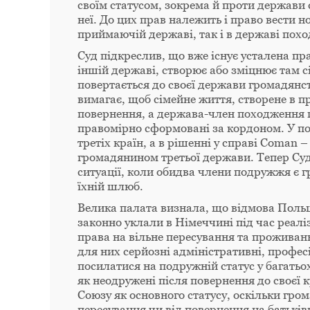
своїм статусом, зокрема й проти держави 
неї. До цих прав належить і право вести н
приймаючій державі, так і в державі пох
Суд підкреслив, що вже існує усталена п
іншій державі, створює або зміцнює там с
повертається до своєї держави громадянст
вимагає, щоб сімейне життя, створене в 
повернення, а держава-член походження п
правомірно сформовані за кордоном. У поп
третіх країн, а в рішенні у справі Coman
громадянином третьої держави. Тепер Суд 
ситуації, коли обидва члени подружжя є
їхній шлюб.
Велика палата визнала, що відмова Польщі
законно уклали в Німеччині під час реалі
права на вільне пересування та проживан
для них серйозні адміністративні, профес
посилатися на подружній статус у багать
як неодружені після повернення до своєї 
Союзу як основного статусу, оскільки гром
пересування чи від повернення на батькі