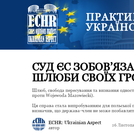
ПРАКТИ
УКРАЇН
СУД ЄС ЗОБОВ’Я
ШЛЮБИ СВОЇХ ГР
Шлюб, свобода пересування та визнання одностат
проти Wojewoda Mazowiecki).
Ця справа стала випробуванням для польської п
визначив, що держава-член не може позбавляти 
ECHR: Ukrainian Aspect
26 Листопа
автор