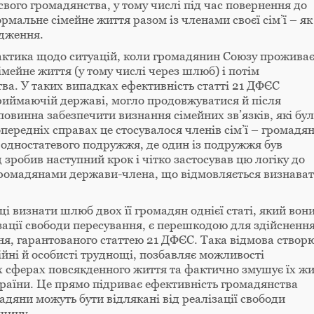
свого громадянства, у тому числі під час повернення до
ормальне сімейне життя разом із членами своєї сім’ї – як
одження.
рактика щодо ситуацій, коли громадянин Союзу проживає
імейне життя (у тому числі через шлюб) і потім
ва. У таких випадках ефективність статті 21 ДФЄС
приймаючій державі, могло продовжуватися й після
овинна забезпечити визнання сімейних зв’язків, які бу
ередніх справах це стосувалося членів сім’ї – громадя
 – одностатевого подружжя, де один із подружжя був
зробив наступний крок і чітко застосував цю логіку до
 громадянами держави-члена, що відмовляється визнава
 визнати шлюб двох її громадян однієї статі, який вон
зації свободи пересування, є перешкодою для здійсненн
ня, гарантованого статтею 21 ДФЄС. Така відмова створ
ійні й особисті труднощі, позбавляє можливості
ох сферах повсякденного життя та фактично змушує їх ж
країни. Це прямо підриває ефективність громадянства
адяни можуть бути відлякані від реалізації свободи
вщину.