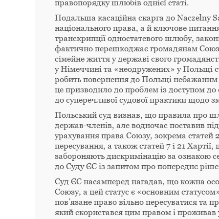
правопорядку шлюбів однієї статі.
Подальша касаційна скарга до Naczelny S
національного права, а й ключове питанн
транскрипції одностатевого шлюбу, закон
фактично перешкоджає громадянам Союзу 
сімейне життя у державі свого громадянс
у Німеччині та «неодружених» у Польщі с
робить повернення до Польщі небажаним 
це призводило до проблем із доступом до 
до суперечливої судової практики щодо з
Польський суд визнав, що правила про шл
держав-членів, але водночас поставив під
урахування права Союзу, зокрема статей 2
пересування, а також статей 7 і 21 Хартії
забороняють дискримінацію за ознакою сек
до Суду ЄС із запитом про попереднє ріше
Суд ЄС насамперед нагадав, що кожна ос
Союзу, а цей статус є «основним статусом
пов’язане право вільно пересуватися та 
який скористався цим правом і проживав у