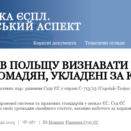
КА ЄСПЛ.
СЬКИЙ АСПЕКТ
Корисні документи
Тематичні огляди
ЗАВ ПОЛЬЩУ ВИЗНАВАТИ
ОМАДЯН, УКЛАДЕНІ ЗА
евих пар: рішення Суду ЄС у справі C-713/23 (Cupriak-Trojan 
равової системи та правових стандартів у межах ЄС. Суд ЄС
своїх громадян сімейного статусу, законно набутого за кордо
да 2025
|
987
|
Новини
Рішення Суду ЄС