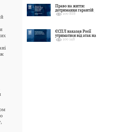
Право на життя:
дотримання гарантій
100 828
Конвенції залежить від
 й
оцінки якості розслідування
и
ЄСПЛ наказав Росії
них
утриматися від атак на
100 148
цивільні об’єкти України
ані
ож
а
я
ном
ьо
,