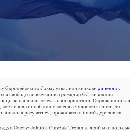
ду Європейського Союзу ухвалила знакове
рішення
у
ється свободи пересування громадян ЄС, визнання
ації за ознакою сексуальної орієнтації. Справа виникла
 яке визнає шлюб лише як союз чоловіка і жінки, та
 вільно пересуватися, проживати в іншій державі та
дян Союзу: Jakub’a Cupriak-Trojan’a, який має польськ