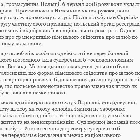
n’a, громадянина Польщі. 6 червня 2018 року вони уклал
 права. Проживаючи в Німеччині як подружжя, вони
 у тому ж правовому статусі. Після шлюбу пан Cupriak-
другу частину свого прізвища; польський орган реєстраці
ю зміну і відобразив її в національних реєстрах. Однак
вою про транскрипцію німецького свідоцтва про шлюб до
, йому відмовили.
 що шлюб між особами однієї статі не передбачений
акого іноземного акта суперечила б «основоположним
. Воєвода Мазовецького воєводства, до якого було
аголосивши, що форма німецького свідоцтва про шлюб н
ранскрипція призвела б до внесення до запису про шлюб
 те, що польське законодавство прямо визначає шлюб як
я була визнана неможливою.
кого адміністративного суду у Варшаві, стверджуючи,
сту шлюбу як союзу чоловіка і жінки не забороняє
 між особами однієї статі, і що відмова порушує їхнє
о життя та на недискримінацію. Суд першої інстанції поз
шлюбу та його внесення до реєстру суперечило б
 не передбачає існування в межах національного