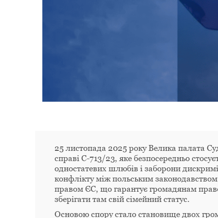
25 листопада 2025 року Велика палата Су
справі C-713/23, яке безпосередньо стосу
одностатевих шлюбів і заборони дискримін
конфлікту між польським законодавством,
правом ЄС, що гарантує громадянам право
зберігати там свій сімейний статус.
Основою спору стало становище двох грома