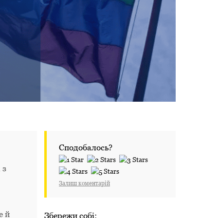
Сподобалось?
 з
Залиш коментарій
е й
Збережи собі: