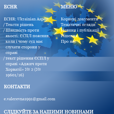
ECHR
МЕНЮ
ECHR: Ukrainian Aspect
Корисні документи
Тексти рішень
Тематичні огляди
Швидкість проти
Новини і публікації
якості: ЄСПЛ пояснив,
Рішення
коли і чому суд має
Про нас
слухати сторони у
справі
текст рішення ЄСПЛ у
справі «Аджич проти
Хорватії» № 2 (№
19601/16)
КОНТАКТИ
e.valerevna1991@gmail.com
СЛІДКУЙТЕ ЗА НАШИМИ НОВИНАМИ