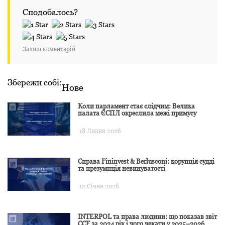
Сподобалось?
Залиш коментарій
Збережи собі:
Нове
Коли парламент стає слідчим: Велика
палата ЄСПЛ окреслила межі примусу
18 Липня 2026
Справа Fininvest & Berlusconi: корупція судді
та презумпція невинуватості
12 Січня 2026
INTERPOL та права людини: що показав звіт
CCF за 2024 рік і чого чекати у 2025–2026