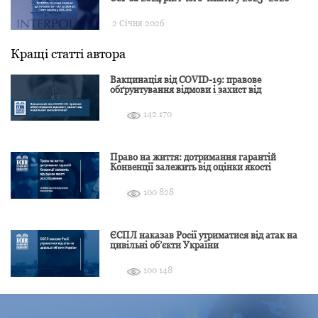
2 Січня 2026
Кращі статті автора
Вакцинація від COVID-19: правове
обґрунтування відмови і захист від
подальшої дискримінації
142 170
Право на життя: дотримання гарантій
Конвенції залежить від оцінки якості
розслідування
100 828
ЄСПЛ наказав Росії утриматися від атак на
цивільні об’єкти України
100 148