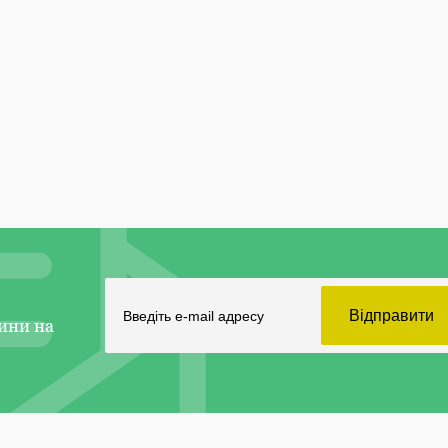
ини на