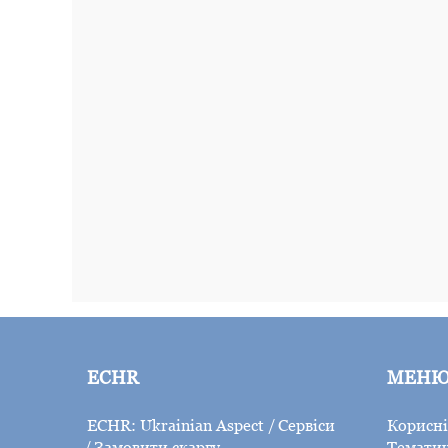
ECHR
МЕН
ECHR: Ukrainian Aspect
Сервіси
Корисні
Замовити скаргу
Тематич