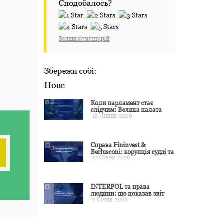
Сподобалось?
Залиш коментарій
Збережи собі:
Нове
Коли парламент стає
слідчим: Велика палата
18 Липня 2026
ЄСПЛ окреслила межі
примусу
Справа Fininvest &
Berlusconi: корупція судді та
12 Січня 2026
презумпція невинуватості
INTERPOL та права
людини: що показав звіт
2 Січня 2026
CCF за 2024 рік і чого чекати
у 2025–2026