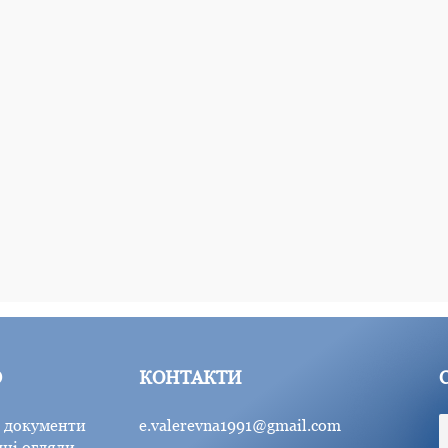
Ю
КОНТАКТИ
 документи
e.valerevna1991@gmail.com
ні огляди