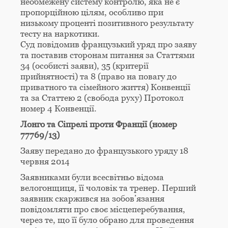
необмежену систему контролю, яка не є
пропорційною цілям, особливо при
низькому проценті позитивного результату
тесту на наркотики.
Суд повідомив французький уряд про заяву
та поставив сторонам питання за Статтями
34 (особисті заяви), 35 (критерії
прийнятності) та 8 (право на повагу до
приватного та сімейного життя) Конвенції
та за Статтею 2 (свобода руху) Протокол
номер 4 Конвенції.
Лонго та Сіпрелі проти Франції (номер
77769/13)
Заяву передано до французького уряду 18
червня 2014
Заявниками були всесвітньо відома
велогонщиця, її чоловік та тренер. Перший
заявник скаржився на зобов’язання
повідомляти про своє місцеперебування,
через те, що її було обрано для проведення