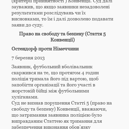
(критерії прийнятності ) Конвенції. Суд далі
зауважив, що якщо заявники незадоволені
результатами розслідувань чи їх
висновками, то їм і далі дозволено подавати
заяви до суду.
Право на свободу та безпеку (Стаття 5
Конвенції)
Остендорф проти Німеччини
7 березня 2013
Заявник, футбольний вболівальник
скаржився на те, що протягом 4 годин
поліція тримала його під вартою, щоб
запобігти організації та його участі в
жорстокій бійці між футбольними
хуліганами.
Суд не визнав порушення Статті 5 (право на
свободу та безпеку) Конвенції, вважаючи,
що затримання заявника поліцією було
виправданим Статтею як тримання для
забезпечення виконання обов’язку