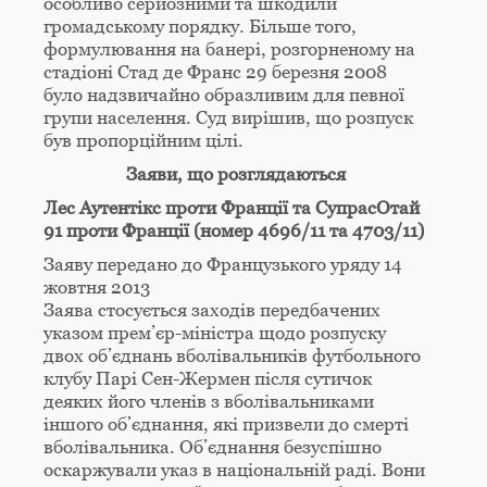
особливо серйозними та шкодили
громадському порядку. Більше того,
формулювання на банері, розгорненому на
стадіоні Стад де Франс 29 березня 2008
було надзвичайно образливим для певної
групи населення. Суд вирішив, що розпуск
був пропорційним цілі.
Заяви, що розглядаються
Лес Аутентікс проти Франції та СупрасОтай
91 проти Франції (номер 4696/11 та 4703/11)
Заяву передано до Французького уряду 14
жовтня 2013
Заява стосується заходів передбачених
указом прем’єр-міністра щодо розпуску
двох об’єднань вболівальників футбольного
клубу Парі Сен-Жермен після сутичок
деяких його членів з вболівальниками
іншого об’єднання, які призвели до смерті
вболівальника. Об’єднання безуспішно
оскаржували указ в національній раді. Вони