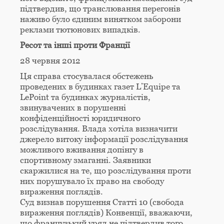
підтвердив, що транслювання перегонів
наживо було єдиним винятком заборони
реклами тютюнових випадків.
Ресот та інші проти Франції
28 червня 2012
Ця справа стосувалася обстежень
проведених в будинках газет L’Equipe та
LePoint та будинках журналістів,
звинувачених в порушенні
конфіденційності юридичного
розслідування. Влада хотіла визначити
джерело витоку інформації розслідування
можливого вживання допінгу в
спортивному змаганні. Заявники
скаржилися на те, що розслідування проти
них порушувало їх право на свободу
вираження поглядів.
Суд визнав порушення Статті 10 (свобода
вираження поглядів) Конвенції, вважаючи,
що французький уряд не підтвердив того,