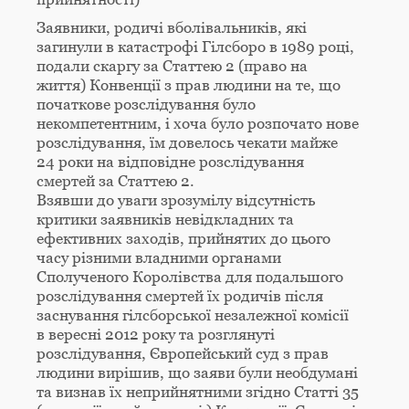
Заявники, родичі вболівальників, які
загинули в катастрофі Гілсборо в 1989 році,
подали скаргу за Статтею 2 (право на
життя) Конвенції з прав людини на те, що
початкове розслідування було
некомпетентним, і хоча було розпочато нове
розслідування, їм довелось чекати майже
24 роки на відповідне розслідування
смертей за Статтею 2.
Взявши до уваги зрозумілу відсутність
критики заявників невідкладних та
ефективних заходів, прийнятих до цього
часу різними владними органами
Сполученого Королівства для подальшого
розслідування смертей їх родичів після
заснування гілсборської незалежної комісії
в вересні 2012 року та розглянуті
розслідування, Європейський суд з прав
людини вирішив, що заяви були необдумані
та визнав їх неприйнятними згідно Статті 35