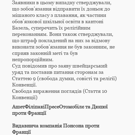
Заявники в цьому випадку стверджували,
що зобов’язання відправити їх доньок до
мішаного класу з плавання, як частини
обов’язкової шкільної освіти в кантоні
Базель, суперечить їх релігійним
переконанням. Вони також стверджували,
що штраф покладений на них за відмову
виконати зобов’язання не був законним, не
сприяв законній меті та був
непропорційним.
Суд повідомив про заяву швейцарський
уряд та поставив питання сторонам за
Статтею 9 (свобода думки, совісті та релігії)
Конвенції.
Свобода вираження поглядів (Стаття 10
Конвенції)
АшетФіліпакіПресеОтомобілє та Дюпюї
проти Франції
Видавнича компанія Понсона проти
Франції