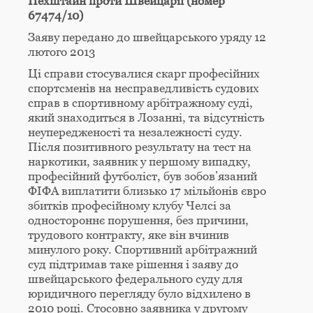
Пехштайн проти Швейцарії (номер
67474/10)
Заяву передано до швейцарського уряду 12
лютого 2013
Ці справи стосувалися скарг професійних
спортсменів на несправедливість судових
справ в спортивному арбітражному суді,
який знаходиться в Лозанні, та відсутність
неупередженості та незалежності суду.
Після позитивного результату на тест на
наркотики, заявник у першому випадку,
професійний футболіст, був зобов’язаний
ФІФА виплатити близько 17 мільйонів євро
збитків професійному клубу Челсі за
одностороннє порушення, без причини,
трудового контракту, яке він вчинив
минулого року. Спортивний арбітражний
суд підтримав таке рішення і заяву до
швейцарського федерального суду для
юридичного перегляду було відхилено в
2010 році. Стосовно заявника у другому