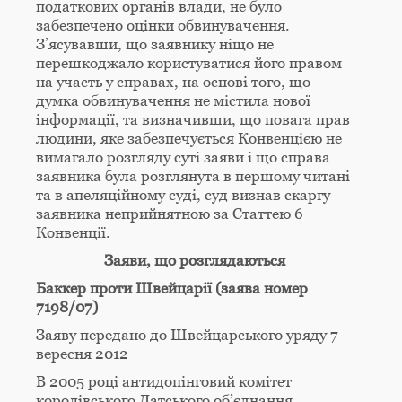
податкових органів влади, не було
забезпечено оцінки обвинувачення.
З’ясувавши, що заявнику ніщо не
перешкоджало користуватися його правом
на участь у справах, на основі того, що
думка обвинувачення не містила нової
інформації, та визначивши, що повага прав
людини, яке забезпечується Конвенцією не
вимагало розгляду суті заяви і що справа
заявника була розглянута в першому читані
та в апеляційному суді, суд визнав скаргу
заявника неприйнятною за Статтею 6
Конвенції.
Заяви, що розглядаються
Баккер проти Швейцарії (заява номер
7198/07)
Заяву передано до Швейцарського уряду 7
вересня 2012
В 2005 році антидопінговий комітет
королівського Датського об’єднання