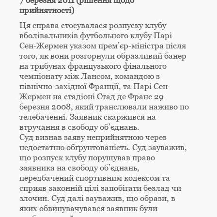
7 березня 2011 (рішення щодо
прийнятності)
Ця справа стосувалася розпуску клубу
вболівальників футбольного клубу Парі
Сен-Жермен указом прем’єр-міністра після
того, як вони розгорнули образливий банер
на трибунах французького фінального
чемпіонату між Лансом, командою з
північно-західної Франції, та Парі Сен-
Жермен на стадіоні Стад де Франс 29
березня 2008, який транслювали наживо по
телебаченні. Заявник скаржився на
втручання в свободу об’єднань.
Суд визнав заяву неприйнятною через
недостатню обґрунтованість. Суд зауважив,
що розпуск клубу порушував право
заявника на свободу об’єднань,
передбачений спортивним кодексом та
сприяв законній цілі запобігати безлад чи
злочин. Суд далі зауважив, що образи, в
яких обвинувачувався заявник були