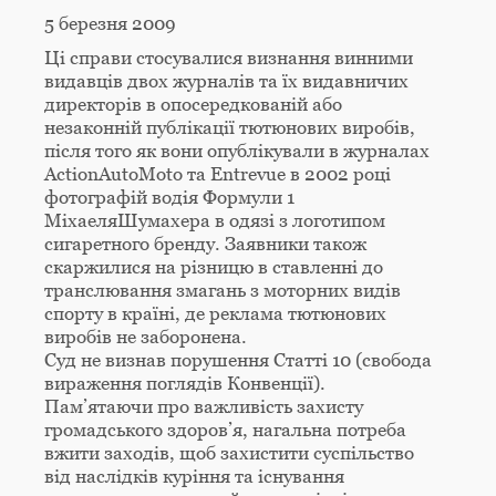
5 березня 2009
Ці справи стосувалися визнання винними
видавців двох журналів та їх видавничих
директорів в опосередкованій або
незаконній публікації тютюнових виробів,
після того як вони опублікували в журналах
ActionAutoMoto та Entrevue в 2002 році
фотографій водія Формули 1
МіхаеляШумахера в одязі з логотипом
сигаретного бренду. Заявники також
скаржилися на різницю в ставленні до
транслювання змагань з моторних видів
спорту в країні, де реклама тютюнових
виробів не заборонена.
Суд не визнав порушення Статті 10 (свобода
вираження поглядів Конвенції).
Пам’ятаючи про важливість захисту
громадського здоров’я, нагальна потреба
вжити заходів, щоб захистити суспільство
від наслідків куріння та існування