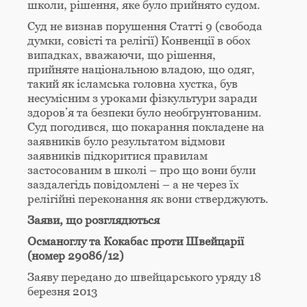
школи, рішення, яке було прийнято судом.
Суд не визнав порушення Статті 9 (свобода
думки, совісті та релігії) Конвенції в обох
випадках, вважаючи, що рішення,
прийняте національною владою, що одяг,
такий як ісламська головна хустка, був
несумісним з уроками фізкультури заради
здоров’я та безпеки було необгрунтованим.
Суд погодився, що покарання покладене на
заявників було результатом відмови
заявників підкоритися правилам
застосованим в школі – про що вони були
заздалегідь повідомлені – а не через їх
релігійні переконання як вони стверджують.
Заяви, що розглядються
Османоглу та Кокабас проти Швейцарії
(номер 29086/12)
Заяву передано до швейцарського уряду 18
березня 2013