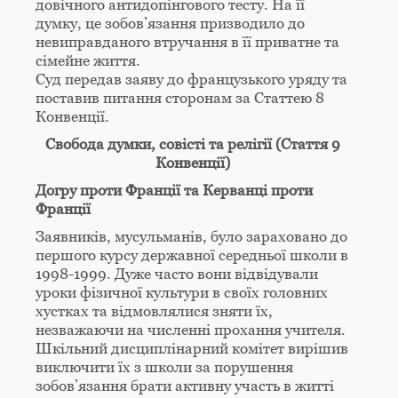
довічного антидопінгового тесту. На її
думку, це зобов’язання призводило до
невиправданого втручання в її приватне та
сімейне життя.
Суд передав заяву до французького уряду та
поставив питання сторонам за Статтею 8
Конвенції.
Свобода думки, совісті та релігії (Стаття 9
Конвенції)
Догру проти Франції та Керванці проти
Франції
Заявників, мусульманів, було зараховано до
першого курсу державної середньої школи в
1998-1999. Дуже часто вони відвідували
уроки фізичної культури в своїх головних
хустках та відмовлялися зняти їх,
незважаючи на численні прохання учителя.
Шкільний дисциплінарний комітет вирішив
виключити їх з школи за порушення
зобов’язання брати активну участь в житті