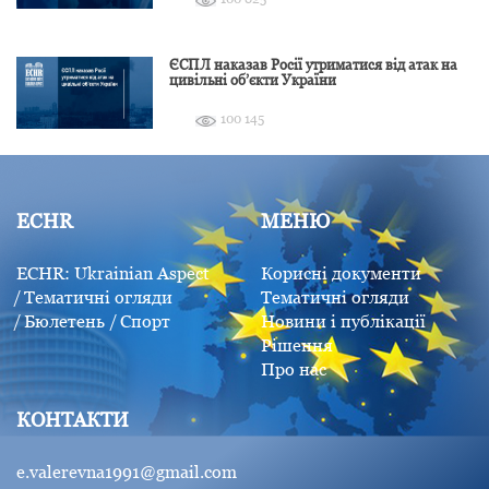
ЄСПЛ наказав Росії утриматися від атак на
цивільні об’єкти України
100 145
ECHR
МЕНЮ
ECHR: Ukrainian Aspect
Корисні документи
Тематичні огляди
Тематичні огляди
Бюлетень
Спорт
Новини і публікації
Рішення
Про нас
КОНТАКТИ
e.valerevna1991@gmail.com