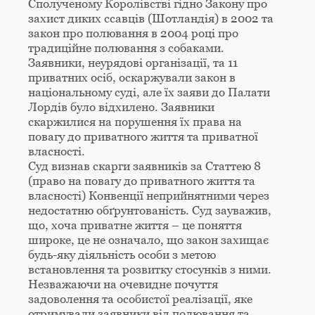
Сполученому Королівстві гідно Закону про
захист диких ссавців (Шотландія) в 2002 та
закон про полювання в 2004 році про
традиційне полювання з собаками.
Заявники, неурядові організації, та 11
приватних осіб, оскаржували закон в
національному суді, але їх заяви до Палати
Лордів було відхилено. Заявники
скаржилися на порушення їх права на
повагу до приватного життя та приватної
власності.
Суд визнав скарги заявників за Статтею 8
(право на повагу до приватного життя та
власності) Конвенції неприйнятними через
недостатню обґрунтованість. Суд зауважив,
що, хоча приватне життя – це поняття
широке, це не означало, що закон захищає
будь-яку діяльність особи з метою
встановлення та розвитку стосунків з ними.
Незважаючи на очевидне почуття
задоволення та особистої реалізації, яке
отримували заявники від полювання та