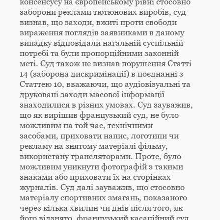
консенсусу на європейському рівні стосовно
заборони реклами тютюнових виробів, суд
визнав, що заходи, вжиті проти свободи
вираження поглядів заявниками в даному
випадку відповідали нагальній суспільній
потребі та були пропорційними законній
меті. Суд також не визнав порушення Статті
14 (заборона дискримінації) в поєднанні з
Статтею 10, вважаючи, що аудіовізуальні та
друковані заходи масової інформації
знаходилися в різних умовах. Суд зауважив,
що як вирішив французький суд, не було
можливим на той час, технічними
засобами, приховати напис, логотипи чи
рекламу на знятому матеріалі фільму,
використану трансляторами. Проте, було
можливим уникнути фотографій з такими
знаками або приховати їх на сторінках
журналів. Суд далі зауважив, що стосовно
матеріалу спортивних змагань, показаного
через кілька хвилин чи днів після того, як
його відзнято, французький касаційний суд