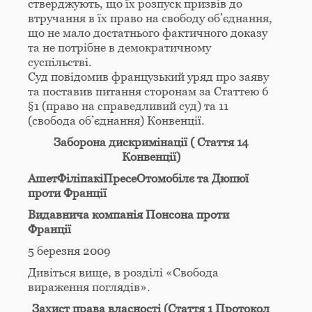
стверджують, що їх розпуск призвів до
втручання в їх право на свободу об’єднання,
що не мало достатнього фактичного доказу
та не потрібне в демократичному
суспільстві.
Суд повідомив французький уряд про заяву
та поставив питання сторонам за Статтею 6
§1 (право на справедливий суд) та 11
(свобода об’єднання) Конвенції.
Заборона дискримінації ( Стаття 14
Конвенції)
АшетФіліпакіПресеОтомобілє та Дюпюї
проти Франції
Видавнича компанія Понсона проти
Франції
5 березня 2009
Дивіться вище, в розділі «Свобода
вираження поглядів».
Захист права власності (Стаття 1 Протокол