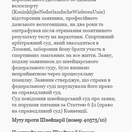
велоспорту
(KoninklijkeNederlandscheWielerenUnie)
відсторонив заявника, професійного
данського велогонщика, на два роки та
оштрафував після отримання позитивного
результату тесту на наркотики. Спортивний
арбітражний суд, який знаходиться в
Лозанні, заборонив йому брати участь в
спортивних змаганнях на все життя. Заяву,
подану заявником до швейцарського
федерального суду, було визнано
неприйнятною через процесуальну
помилку. Заявник стверджує, що справи в
федеральному суді порушували його право
на справедливий суд.
Суд повідомив швейцарський суд про заяви,
та порушив питання за Статтею 6 §1 (право
на справедливий суд) Конвенції.
Муту проти Швейцарії (номер 40575/10)