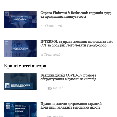
Справа Fininvest & Berlusconi: корупція судді
та презумпція невинуватості
12 Січня 2026
INTERPOL та права людини: що показав звіт
CCF за 2024 рік і чого чекати у 2025–2026
2 Січня 2026
Кращі статті автора
Вакцинація від COVID-19: правове
обґрунтування відмови і захист від
подальшої дискримінації
142 166
Право на життя: дотримання гарантій
Конвенції залежить від оцінки якості
розслідування
100 825