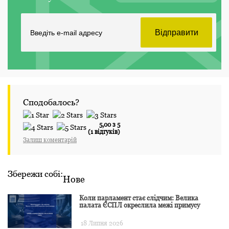
Сподобалось?
5,00 з 5
(1 відгуків)
Залиш коментарій
Збережи собі:
Нове
Коли парламент стає слідчим: Велика
палата ЄСПЛ окреслила межі примусу
18 Липня 2026