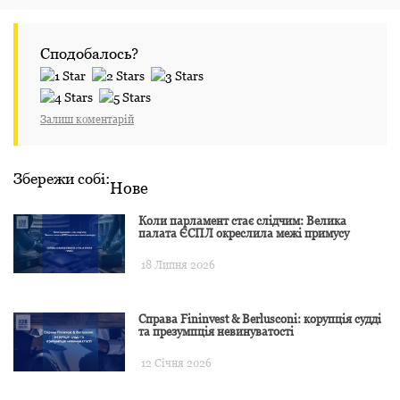
Сподобалось?
Залиш коментарій
Збережи собі:
Нове
Коли парламент стає слідчим: Велика
палата ЄСПЛ окреслила межі примусу
18 Липня 2026
Справа Fininvest & Berlusconi: корупція судді
та презумпція невинуватості
12 Січня 2026