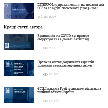
INTERPOL та права людини: що показав звіт
CCF за 2024 рік і чого чекати у 2025–2026
2 Січня 2026
Кращі статті автора
Вакцинація від COVID-19: правове
обґрунтування відмови і захист від
подальшої дискримінації
142 170
Право на життя: дотримання гарантій
Конвенції залежить від оцінки якості
розслідування
100 828
ЄСПЛ наказав Росії утриматися від атак на
цивільні об’єкти України
100 148