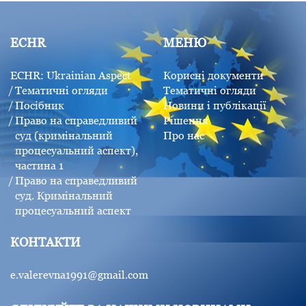
ECHR
МЕНЮ
ECHR: Ukrainian Aspect
Корисні документи
Тематичні огляди
Тематичні огляди
Посібник
Новини і публікації
Право на справедливий
Рішення
суд (кримінальний
Про нас
процесуальний аспект),
частина 1
Право на справедливий
суд. Кримінальний
процесуальний аспект
КОНТАКТИ
e.valerevna1991@gmail.com