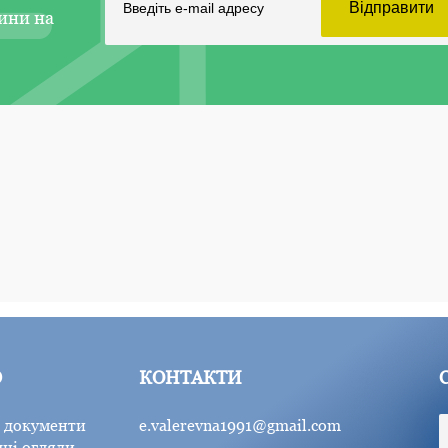
ини на
Ю
КОНТАКТИ
 документи
e.valerevna1991@gmail.com
ні огляди