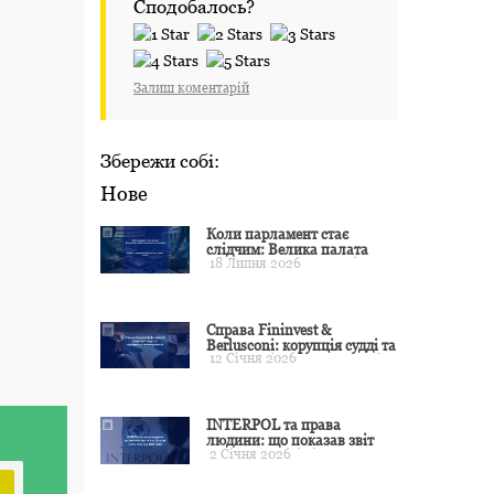
Сподобалось?
Залиш коментарій
Збережи собі:
Нове
Коли парламент стає
слідчим: Велика палата
18 Липня 2026
ЄСПЛ окреслила межі
примусу
Справа Fininvest &
Berlusconi: корупція судді та
12 Січня 2026
презумпція невинуватості
INTERPOL та права
людини: що показав звіт
2 Січня 2026
CCF за 2024 рік і чого чекати
у 2025–2026