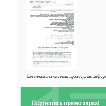
Незалежність системи правосуддя. Інфор
Підпишись прямо зараз!