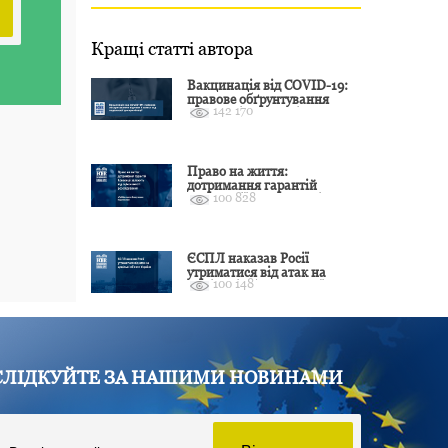
Кращі статті автора
Вакцинація від COVID-19:
правове обґрунтування
142 170
відмови і захист від
подальшої дискримінації
Право на життя:
дотримання гарантій
100 828
Конвенції залежить від
оцінки якості розслідування
ЄСПЛ наказав Росії
утриматися від атак на
100 148
цивільні об’єкти України
СЛІДКУЙТЕ ЗА НАШИМИ НОВИНАМИ