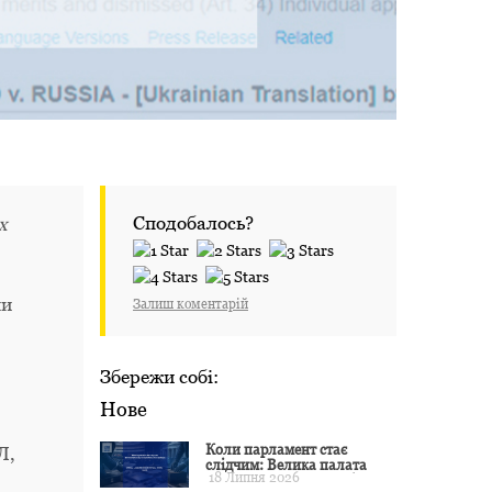
Сподобалось?
х
ни
Залиш коментарій
Збережи собі:
Нове
Коли парламент стає
Л,
слідчим: Велика палата
18 Липня 2026
ЄСПЛ окреслила межі