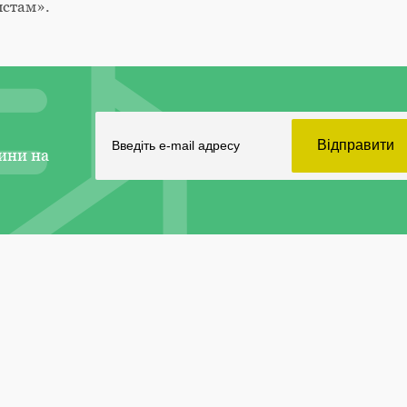
истам».
ини на