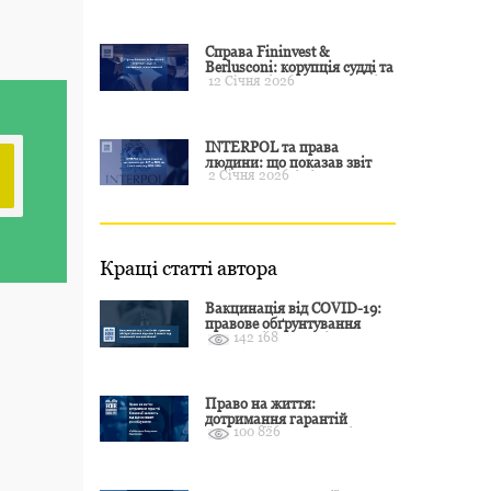
примусу
Справа Fininvest &
Berlusconi: корупція судді та
12 Січня 2026
презумпція невинуватості
INTERPOL та права
людини: що показав звіт
2 Січня 2026
CCF за 2024 рік і чого чекати
у 2025–2026
Кращі статті автора
Вакцинація від COVID-19:
правове обґрунтування
142 168
відмови і захист від
подальшої дискримінації
Право на життя:
дотримання гарантій
100 826
Конвенції залежить від
оцінки якості розслідування