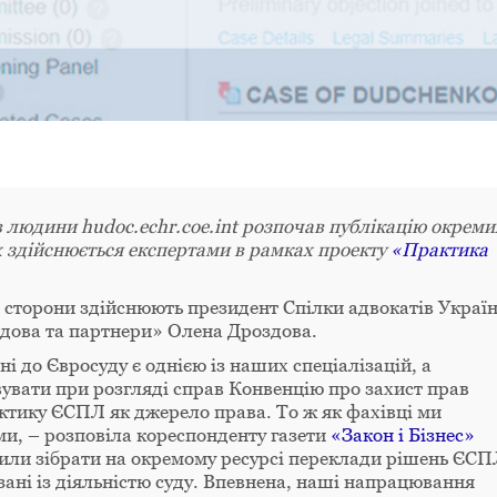
в людини hudoc.echr.coe.int розпочав публікацію окреми
 здійснюється експертами в рамках проекту
«Практика
ї сторони здійснюють президент Спілки адвокатів Украї
дова та партнери» Олена Дроздова.
 до Євросуду є однією із наших спеціалізацій, а
вувати при розгляді справ Конвенцію про захист прав
ктику ЄСПЛ як джерело права. То ж як фахівці ми
и, – розповіла кореспонденту газети
«Закон і Бізнес»
или зібрати на окремому ресурсі переклади рішень ЄСП
язані із діяльністю суду. Впевнена, наші напрацювання