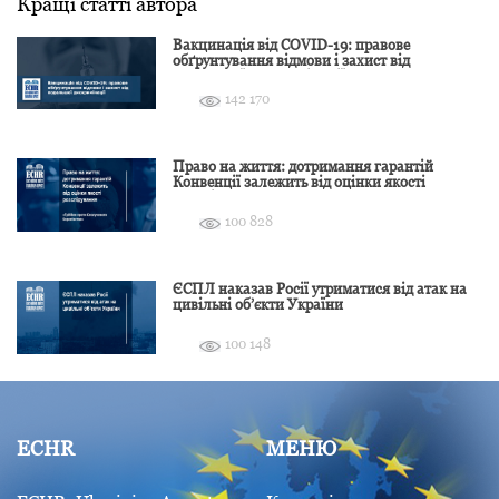
Кращі статті автора
Вакцинація від COVID-19: правове
обґрунтування відмови і захист від
подальшої дискримінації
142 170
Право на життя: дотримання гарантій
Конвенції залежить від оцінки якості
розслідування
100 828
ЄСПЛ наказав Росії утриматися від атак на
цивільні об’єкти України
100 148
ECHR
МЕНЮ