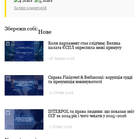
Залиш коментарій
Збережи собі:
Нове
Коли парламент стає слідчим: Велика
палата ЄСПЛ окреслила межі примусу
18 Липня 2026
Справа Fininvest & Berlusconi: корупція судді
та презумпція невинуватості
12 Січня 2026
INTERPOL та права людини: що показав звіт
CCF за 2024 рік і чого чекати у 2025–2026
2 Січня 2026