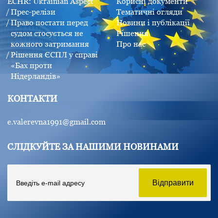
ECHR: Ukrainian Aspect
Корисні документи
Прес-релізи
Тематичні огляди
Право постати перед
Новини і публікації
судом стосується не
Рішення
кожного затримання
Про нас
Рішення ЄСПЛ у справі
«Бах проти
Нідерландів»
КОНТАКТИ
e.valerevna1991@gmail.com
СЛІДКУЙТЕ ЗА НАШИМИ НОВИНАМИ