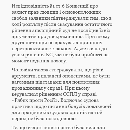
Невідповідність §1 ст.6 Конвенції про
захист прав людини і основоположних
свобод заявники підтверджували тим, що в
ході розгляду після скасування остаточного
рішення апеляційний суд не дослідив їхніх
аргументів про дискримінацію. При цьому
друга інстанція не врахувала принципу
неретроактивності закону. Адже взяла до
уваги рішення КС, які не були прийняті на
момент подання позову.
Чоловіки також стверджували, що різні
аргументи, викладені опонентами, не були
вагомими підставами для поновлення
провадження у справі. При цьому
керувалися рішенням ЄСПЛ у справі
«Рябих проти Росії». Водночас судова
практика щодо питання бонусів лояльності
для працівників судових органів на той
період не була послідовною.
Те, що скарга міністерства була визнали