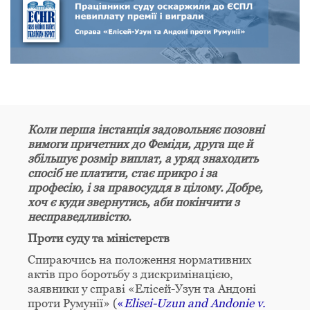
Коли перша інстанція задовольняє позовні
вимоги причетних до Феміди, друга ще й
збільшує розмір виплат, а уряд знаходить
спосіб не платити, стає прикро і за
професію, і за правосуддя в цілому. Добре,
хоч є куди звернутись, аби покінчити з
несправедливістю.
Проти суду та міністерств
Спираючись на положення нормативних
актів про боротьбу з дискримінацією,
заявники у справі «Елісей-Узун та Андоні
проти Румунії» (
«
Elisei-Uzun and Andonie v.