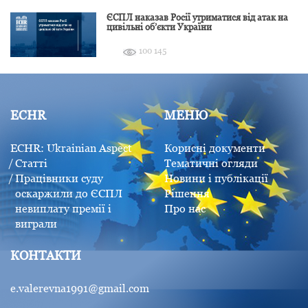
ЄСПЛ наказав Росії утриматися від атак на
цивільні об’єкти України
100 145
ECHR
МЕНЮ
ECHR: Ukrainian Aspect
Корисні документи
Статті
Тематичні огляди
Працівники суду
Новини і публікації
оскаржили до ЄСПЛ
Рішення
невиплату премії і
Про нас
виграли
КОНТАКТИ
e.valerevna1991@gmail.com