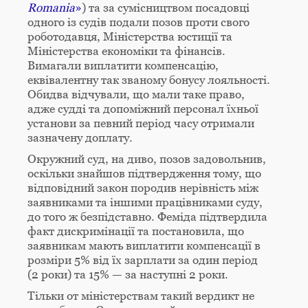
Romania
»
) та за сумісництвом посадовці
одного із судів подали позов проти свого
роботодавця, Міністерства юстиції та
Міністерства економіки та фінансів.
Вимагали виплатити компенсацію,
еквівалентну так званому бонусу лояльності.
Обидва відчували, що мали таке право,
адже судді та допоміжний персонал їхньої
установи за певний період часу отримали
зазначену доплату.
Окружний суд, на диво, позов задовольнив,
оскільки знайшов підтвердження тому, що
відповідний закон породив нерівність між
заявниками та іншими працівниками суду,
до того ж безпідставно. Феміда підтвердила
факт дискримінації та постановила, що
заявникам мають виплатити компенсації в
розміри 5% від їх зарплати за один період
(2 роки) та 15% — за наступні 2 роки.
Тільки от міністерствам такий вердикт не