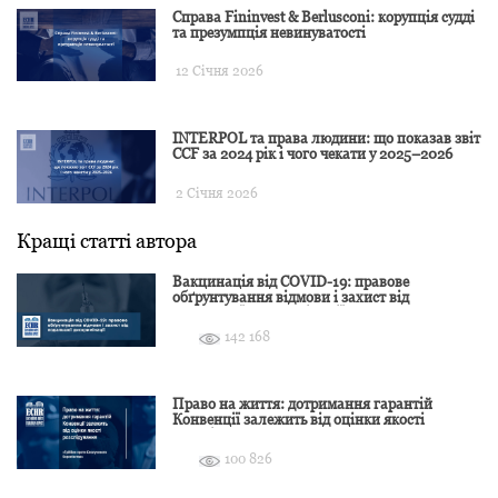
Справа Fininvest & Berlusconi: корупція судді
та презумпція невинуватості
12 Січня 2026
INTERPOL та права людини: що показав звіт
CCF за 2024 рік і чого чекати у 2025–2026
2 Січня 2026
Кращі статті автора
Вакцинація від COVID-19: правове
обґрунтування відмови і захист від
подальшої дискримінації
142 168
Право на життя: дотримання гарантій
Конвенції залежить від оцінки якості
розслідування
100 826