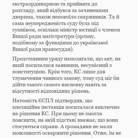
екстраординарною та прийнята до
розгляду, який відбувся за зачиненими
дверима, також непокоїло скаржників. Та й
сама неупередженість суду була під
сумнівом, оскільки міністр юстиції є членом
Вищої ради магістратури (органу,
подібному за функціями до української
Вищої ради правосуддя).
Представники уряду наполягали, що акт, на
який посилалися заявники, несумісний з
конституцією. Крім того, КС лише дав
тлумачення чинного закону, тому суд міг би
дійти такого самого висновку навіть за
відсутності відповідних рішень.
Натомість ЄСПЛ підтвердив, що
апеляційна інстанція посилалася виключно
на рішення КС. При цьому не змогла
пояснити, на якій підставі вважає, що вони
стосуються справи. А громадяни не мали
можливості оскаржити рішення. Отже, їм не