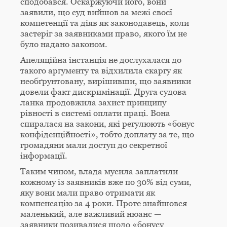
сподобався. Оскаржуючи його, вони
заявили, що суд вийшов за межі своєї
компетенції та діяв як законодавець, коли
застеріг за заявниками право, якого їм не
було надано законом.
Апеляційна інстанція не дослухалася до
такого аргументу та відхилила скаргу як
необґрунтовану, вирішивши, що заявники
довели факт дискримінації. Друга судова
ланка продовжила захист принципу
рівності в системі оплати праці. Вона
спиралася на закони, які регулюють «бонус
конфіденційності», тобто доплату за те, що
громадяни мали доступ до секретної
інформації.
Таким чином, влада мусила заплатили
кожному із заявників вже по 30% від суми,
яку вони мали право отримати як
компенсацію за 4 роки. Проте знайшовся
маленький, але важливий нюанс —
заявники позивалися щодо «бонусу