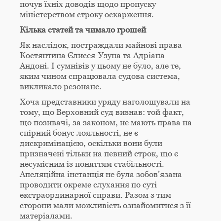
почув їхніх доводів щодо пропуску
міністерством строку оскарження.
Кілька статей та чимало грошей
Як наслідок, постраждали майнові права
Костянтина Єлисея-Узуна та Адріана
Андоні. І сумнівів у цьому не було, але те,
яким чином спрацювала судова система,
викликало резонанс.
Хоча представники уряду наголошували на
тому, що Верховний суд визнав: той факт,
що позивачі, за законом, не мають права на
спірний бонус лояльності, не є
дискримінацією, оскільки вони були
призначені тільки на певний строк, що є
несумісним із поняттям стабільності.
Апеляційна інстанція не була зобов’язана
проводити окреме слухання по суті
екстраординарної справи. Разом з тим
сторони мали можливість ознайомитися з її
матеріалами.