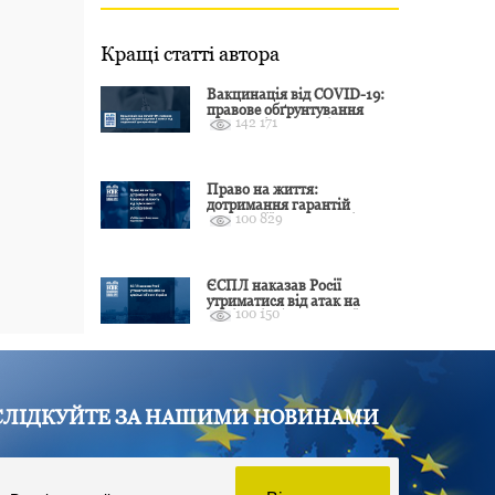
Кращі статті автора
Вакцинація від COVID-19:
правове обґрунтування
142 171
відмови і захист від
подальшої дискримінації
Право на життя:
дотримання гарантій
100 829
Конвенції залежить від
оцінки якості розслідування
ЄСПЛ наказав Росії
утриматися від атак на
100 150
цивільні об’єкти України
СЛІДКУЙТЕ ЗА НАШИМИ НОВИНАМИ