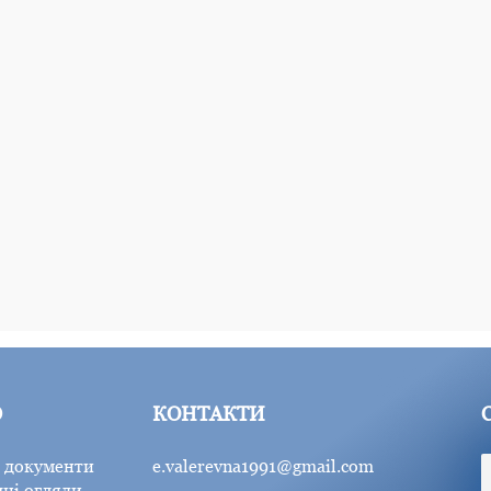
Ю
КОНТАКТИ
 документи
e.valerevna1991@gmail.com
ні огляди