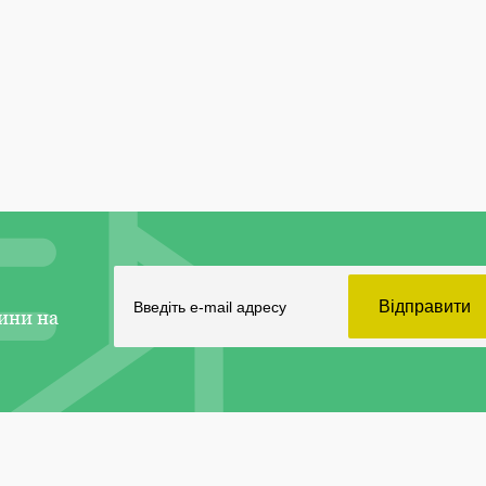
ини на