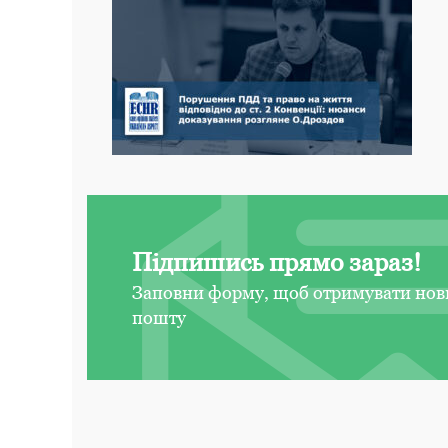
Підпишись прямо зараз!
Заповни форму, щоб отримувати нов
пошту