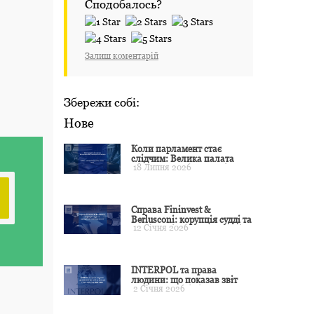
Сподобалось?
Залиш коментарій
Збережи собі:
Нове
Коли парламент стає
слідчим: Велика палата
18 Липня 2026
ЄСПЛ окреслила межі
примусу
Справа Fininvest &
Berlusconi: корупція судді та
12 Січня 2026
презумпція невинуватості
INTERPOL та права
людини: що показав звіт
2 Січня 2026
CCF за 2024 рік і чого чекати
у 2025–2026