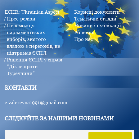
ECHR: Ukrainian Aspect
Корисні документи
Прес-релізи
Тематичні огляди
Переможця
Новини і публікації
парламентських
Рішення
виборів, знятого
Про нас
владою з перегонів, не
підтримав ЄСПЛ
Рішення ЄСПЛ у справі
“Дікле проти
Туреччини”
КОНТАКТИ
e.valerevna1991@gmail.com
СЛІДКУЙТЕ ЗА НАШИМИ НОВИНАМИ