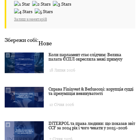
Залиш коментарій
Збережи собі:
Нове
Коли парламент стає слідчим: Велика
палата ЄСПЛ окреслила межі примусу
18 Липня 2026
Справа Fininvest & Berlusconi: корупція судді
та презумпція невинуватості
12 Січня 2026
INTERPOL та права людини: що показав звіт
CCF за 2024 рік і чого чекати у 2025–2026
2 Січня 2026