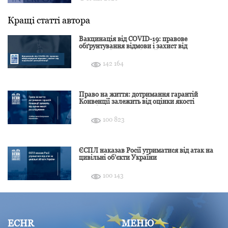
Кращі статті автора
Вакцинація від COVID-19: правове
обґрунтування відмови і захист від
подальшої дискримінації
142 164
Право на життя: дотримання гарантій
Конвенції залежить від оцінки якості
розслідування
100 823
ЄСПЛ наказав Росії утриматися від атак на
цивільні об’єкти України
100 143
ECHR
МЕНЮ