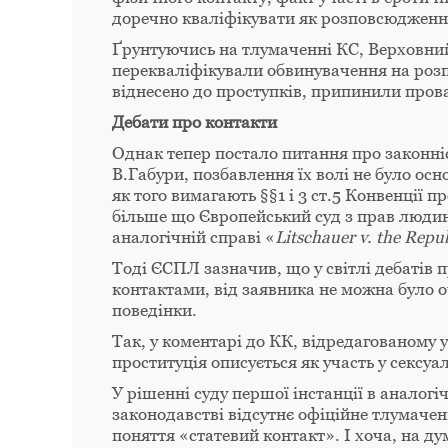
доречно кваліфікувати як розповсюдженн
Ґрунтуючись на тлумаченні КС, Верховний 
перекваліфікували обвинувачення на роз
віднесено до проступків, припинили провад
Дебати про контакти
Однак тепер постало питання про законніс
В.Габури, позбавлення їх волі не було осн
як того вимагають §§1 і 3 ст.5 Конвенції
більше що Європейський суд з прав людини
аналогічній справі «
Litschauer v. the Repu
Тоді ЄСПЛ зазначив, що у світлі дебатів п
контактами, від заявника не можна було о
поведінки.
Так, у коментарі до КК, відредагованому у
проституція описується як участь у сексуа
У рішенні суду першої інстанції в аналог
законодавстві відсутнє офіційне тлумачен
поняття «статевий контакт». І хоча, на д