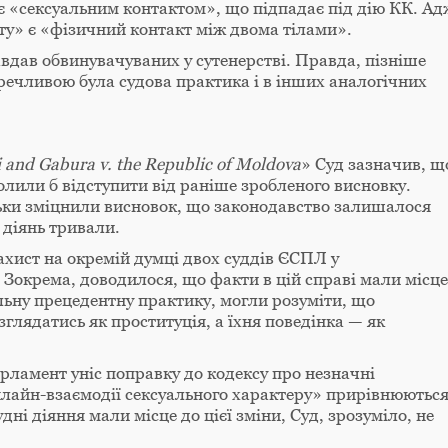
 є «сексуальним контактом», що підпадає під дію КК. Ад
ту» є «фізичний контакт між двома тілами».
авдав обвинувачуваних у сутенерстві. Правда, пізніше
речливою була судова практика і в інших аналогічних
 and Gabura v. the Republic of Moldova
» Суд зазначив, щ
волили б відступити від раніше зробленого висновку.
льки зміцнили висновок, що законодавство залишалося
 діянь тривали.
хист на окремій думці двох суддів ЄСПЛ у
. Зокрема, доводилося, що факти в цій справі мали місце
льну прецедентну практику, могли розуміти, що
глядатись як проституція, а їхня поведінка — як
рламент уніс поправку до кодексу про незначні
лайн-взаємодії сексуального характеру» прирівнюютьс
дні діяння мали місце до цієї зміни, Суд, зрозуміло, не