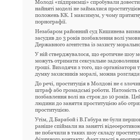
Молоді «підприємці» спробували довести, 
найняті моделі не займалися проституціє
положень КК. І максимум, у чому притягну
порнографії.
Незабаром районний суд Кишинева визнав
засудив до 3 років позбавлення волі умо
Державного агентства із захисту моральн
У ній стверджувалося, що еротичне шоу мо
можуть отримати сексуальне задоволення в
гроші. Виходячи з того, що організатори т
думку захисників моралі, можна розглядат
До речі, проституція в Молдові не є злоч
штраф або громадські роботи. Натомість с
позбавлення волі на строк до 10 років. Ц
людини до заняття проституцією або отрим
проституцією.
Утім, Д.Барабой і В.Габура не були перш
раніше спіймали на занятті відеоеротикою
не побачили в таких шоу складу проституц
фізичного контакту, факт участі в еротич