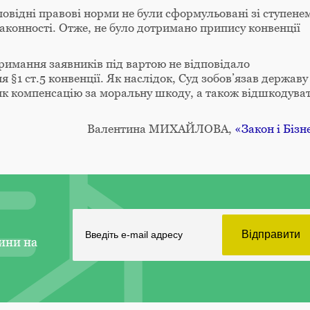
овідні правові норми не були сформульовані зі ступене
аконності. Отже, не було дотримано припису конвенції
римання заявників під вартою не відповідало
 §1 ст.5 конвенції. Як наслідок, Суд зобов’язав державу
як компенсацію за моральну шкоду, а також відшкодува
Валентина МИХАЙЛОВА,
«Закон і Бізн
ини на