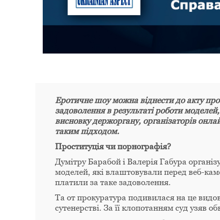
Еротичне шоу можна віднести до акту прос
задоволення в результаті роботи моделей,
висновку держоргану, організаторів онлай
таким підходом.
Проституція чи порнографія?
Думітру Барабой і Валерія Габура організ
моделей, які влаштовували перед веб-каме
платили за таке задоволення.
Та от прокуратура подивилася на це видо
сутенерстві. За її клопотанням суд узяв об