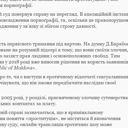
я порнографії.
суд повернув справу на перегляд. В апеляційній інстанц
повсюдження порнографії, та, оскільки це правопоруше
ження у зв’язку зі збігом строку давності.
ть первісного тримання під вартою. На думку Д.Барабоя
оване на розумній підозрі в тому, що вони скоїли злочин
 про захист прав людини і основоположних свобод. Тим
 у 2018 році вже виносив рішення на користь заявників
blic of Moldova
».
ро те, чи є виступи в еротичному відеочаті сексуальними
чікувати, що він зможе передбачити наслідки своєї
 2005 році, у розділі, присвяченому злочину сутенерства
льних контактах за плату.
ічній справі зазначається, що в кримінальному
ня поняття «проституція», не міститься й визначення
умку суду, онлайн-трансляція еротичних шоу може