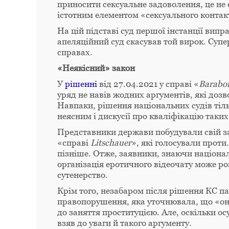
приносити сексуальне задоволення, це не
істотним елементом «сексуального контак
На цій підставі суд першої інстанції випр
апеляційний суд скасував той вирок. Супе
справах.
«Неякісний» закон
У
рішенні
від 27.04.2021 у справі «
Baraboi
уряд не навів жодних аргументів, які доз
Навпаки, рішення національних судів ті
неясним і дискусії про кваліфікацію таких
Представники держави побудували свій за
«справі
Litschauer
», які голосували проти
пізніше. Отже, заявники, знаючи націона
організація еротичного відеочату може роз
сутенерство.
Крім того, незабаром після рішення КС па
правопорушення, яка уточнювала, що «он
до заняття проституцією. Але, оскільки осу
взяв до уваги й такого аргументу.