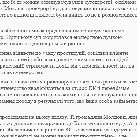
що їх не можна обвинувачувати в сутенерстві, оскільки
ю. Мовляв, прокурор і суд застосували широке тлумачен
ті до відповідальності були винні, то це в розповсюдже
 обох винними за пред’явленим обвинуваченням і
вно. При цьому суд скористався експертною думкою
ості, наданою двома роками раніше.
жна віднести до «акту проституції, оскільки клієнти
 результаті роботи моделей», яким платили за ці дії
рансляцій отримували дохід від такої діяльності, це, на
и як сутенерство.
ином, а вважається правопорушенням, покаранням за яке
утенерство кваліфікується за ст.220 КК й передбачає
ей злочин визначається як заохочення чи спонукання інш
ання доходу в результаті того, що інша особа займаєть
опрохідцями на цьому шляху. Ті громадяни Молдови, як
, вже дійшли в оскарженні до Конституційного суду. А 
ії. Як зазначено в рішенні КС, «зважаючи на відсутніст
ному відеочаті не можна вважати проституцією», але