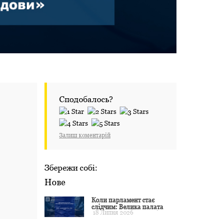
Сподобалось?
Залиш коментарій
Збережи собі:
Нове
Коли парламент стає
слідчим: Велика палата
18 Липня 2026
ЄСПЛ окреслила межі