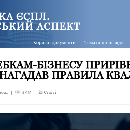
КА ЄСПЛ.
СЬКИЙ АСПЕКТ
Корисні документи
Тематичні огляди
ЕБКАМ-БІЗНЕСУ ПРИРІ
 НАГАДАВ ПРАВИЛА КВА
2021
|
4 025
|
Статті