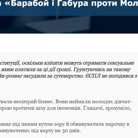
титуції, оскільки клієнти можуть отримати сексуальне
 яким платили за ці дії гроші. Грунтуючись на такому
н-розваг засудили за сутенерство. ЄСПЛ не погодився з
ували нехитрий бізнес. Вони наймали молодих дівчат-
рою еротичні шоу для іноземців. Глядачі, зрозуміло,
вище під іншим кутом зору й обвинуватила парочку в
винувачених під варту на 30 днів.