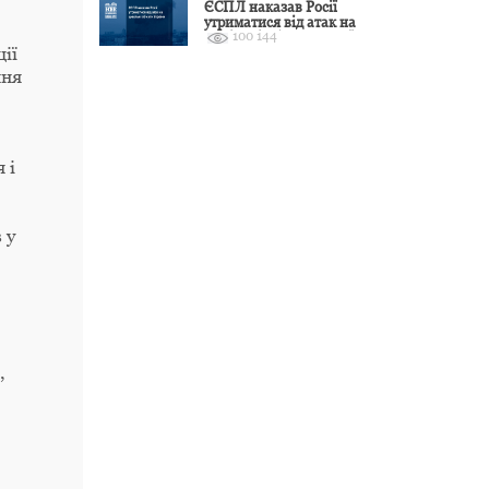
ЄСПЛ наказав Росії
утриматися від атак на
100 144
цивільні об’єкти України
ії
ння
 і
,
 у
,