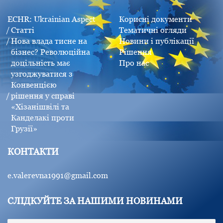
ECHR: Ukrainian Aspect
Корисні документи
Статті
Тематичні огляди
Нова влада тисне на
Новини і публікації
бізнес? Революційна
Рішення
доцільність має
Про нас
узгоджуватися з
Конвенцією
рішення у справі
«Хізанішвілі та
Канделакі проти
Грузії»
КОНТАКТИ
e.valerevna1991@gmail.com
СЛІДКУЙТЕ ЗА НАШИМИ НОВИНАМИ