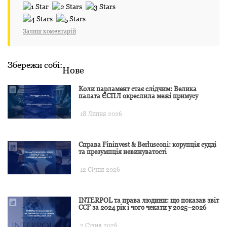
Залиш коментарій
Збережи собі:
Нове
Коли парламент стає слідчим: Велика
палата ЄСПЛ окреслила межі примусу
18 Липня 2026
Справа Fininvest & Berlusconi: корупція судді
та презумпція невинуватості
12 Січня 2026
INTERPOL та права людини: що показав звіт
CCF за 2024 рік і чого чекати у 2025–2026
2 Січня 2026