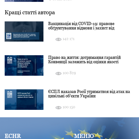
Кращі статті автора
Вакцинація від COVID-19: правове
обґрунтування відмови і захист від
подальшої дискримінації
142 171
Право на життя: дотримання гарантій
Конвенції залежить від оцінки якості
розслідування
100 829
ЄСПЛ наказав Росії утриматися від атак на
цивільні об’єкти України
100 150
ECHR
МЕНЮ