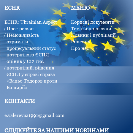
ECHR
МЕНЮ
ECHR: Ukrainian Aspect
Корисні документи
Прес-релізи
Тематичні огляди
Неможливість
Новини і публікації
отримати
Рішення
процесуальний статус
Про нас
потерпілого ЄСПЛ
оцінив у €12 тис.
потерпілий. рішення
ЄСПЛ у справі справа
«Ваньо Тодоров проти
Болгарії»
КОНТАКТИ
e.valerevna1991@gmail.com
СЛІДКУЙТЕ ЗА НАШИМИ НОВИНАМИ