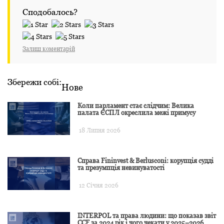
Сподобалось?
Залиш коментарій
Збережи собі:
Нове
Коли парламент стає слідчим: Велика
палата ЄСПЛ окреслила межі примусу
18 Липня 2026
Справа Fininvest & Berlusconi: корупція судді
та презумпція невинуватості
12 Січня 2026
INTERPOL та права людини: що показав звіт
CCF за 2024 рік і чого чекати у 2025–2026