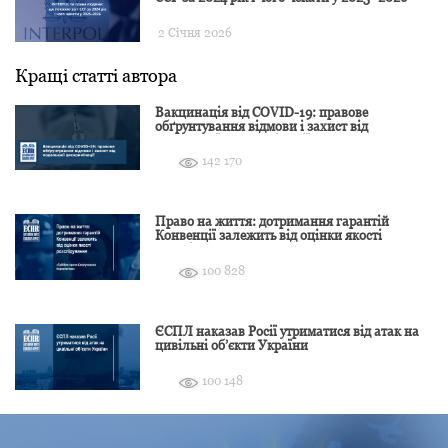
2 Січня 2026
Кращі статті автора
Вакцинація від COVID-19: правове
обґрунтування відмови і захист від
подальшої дискримінації
142 170
Право на життя: дотримання гарантій
Конвенції залежить від оцінки якості
розслідування
100 828
ЄСПЛ наказав Росії утриматися від атак на
цивільні об’єкти України
100 148