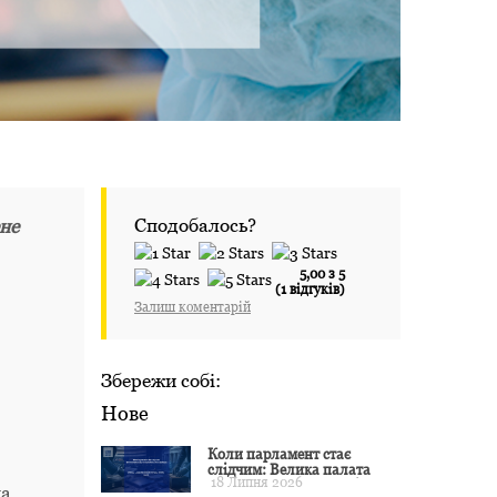
Сподобалось?
не
5,00 з 5
(1 відгуків)
Залиш коментарій
Збережи собі:
Нове
Коли парламент стає
слідчим: Велика палата
18 Липня 2026
ЄСПЛ окреслила межі
на