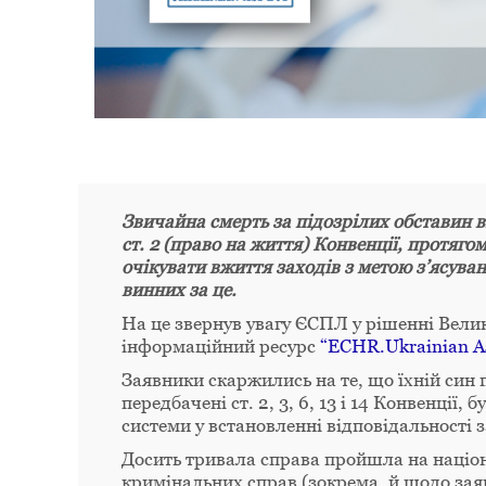
Звичайна смерть за підозрілих обставин 
ст. 2 (право на життя) Конвенції, протяго
очікувати вжиття заходів з метою з’ясуван
винних за це.
На це звернув увагу ЄСПЛ у рішенні Велик
інформаційний ресурс
“ECHR.Ukrainian A
Заявники скаржились на те, що їхній син п
передбачені ст. 2, 3, 6, 13 і 14 Конвенції
системи у встановленні відповідальності з
Досить тривала справа пройшла на націо
кримінальних справ (зокрема, й щодо зая