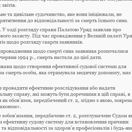
звітів.
е та цивільне судочинство, яке вони ініціювали, не
итягнення до відповідальності за смерть їхнього сина.
. У ході розгляду справи Палатою Уряд заявляв про
вого захисту. Під час провадження у Великій палаті Ур
is щодо розгляду скарги заявників.
не провадження щодо смерті сина заявника розпочалися
червня 1994 р., смерть настала до цієї дати.
жави щодо створення ефективної судової системи для
за смерть особи, яка отримувала медичну допомогу, має
 провадити ефективне розслідування або надати
ьну справу, які можуть бути доречними в цій справі, в
як обов’язок, передбачений ст. 2, згідно з якою, зокрем
законом».
 зобов’язання, передбачене ст. 2, розтлумачене Судом я
и ефективну судову систему для встановлення причини
 та відповідальності за здоров’я професіоналів і будь-як