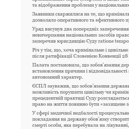
та відображення проблеми у національних 
Заявники скаржилися на те, що кримінальн
дозволяло оперативного та ефективного пр
Уряд висунув два попередніх заперечення
невичерпання національних засобів право
заперечив юрисдикцію Суду ratione tempor
Річ у тім, що, хоча кримінальне і цивіль
після ратифікації Словенією Конвенції 28 
Палата постановила, що зобов’язання дер
встановлення причини і відповідальності 
автономний характер.
ЄСПЛ зауважив, що зобов’язання держави
можливість порушити цивільну чи кримінал
прецедентній практиці Суду розглядається 
право на життя повинно бути «захищене 
У сфері медичної недбалості процесуальне
покладання на державу обов’язку створит
смерті особи, яка перебувала на лікуванні,