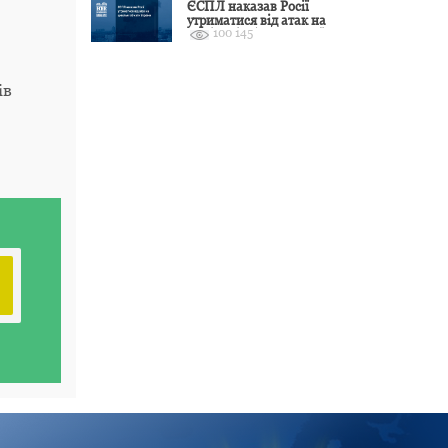
ЄСПЛ наказав Росії
утриматися від атак на
100 145
цивільні об’єкти України
ів