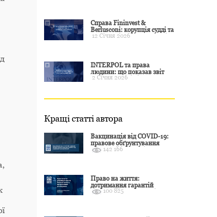
примусу
Справа Fininvest &
Berlusconi: корупція судді та
12 Січня 2026
презумпція невинуватості
яд
INTERPOL та права
людини: що показав звіт
2 Січня 2026
CCF за 2024 рік і чого чекати
у 2025–2026
Кращі статті автора
Вакцинація від COVID-19:
правове обґрунтування
142 166
відмови і захист від
подальшої дискримінації
а,
Право на життя:
дотримання гарантій
к
100 825
Конвенції залежить від
оцінки якості розслідування
ої