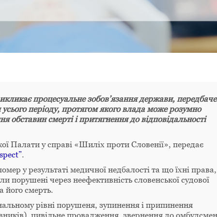
викликає процесуальне зобов’язання держави, передбаче
м усього періоду, протягом якого влада може розумно
ня обставин смерті і притягнення до відповідальності
ої Палати у справі «Шиліх проти Словенії», передає
spect”
.
омер у результаті медичної недбалості та що їхні права,
, були порушені через неефективність словенської судової
а його смерть.
нальному рівні порушеня, зупинення і припинення
вників), цивільне провадження, звернення до омбудсме