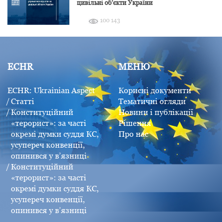
цивільні об’єкти України
100 143
ECHR
МЕНЮ
ECHR: Ukrainian Aspect
Корисні документи
Статті
Тематичні огляди
Конституційний
Новини і публікації
«терорист»: за часті
Рішення
окремі думки суддя КС,
Про нас
усупереч конвенції,
опинився у в’язниці
Конституційний
«терорист»: за часті
окремі думки суддя КС,
усупереч конвенції,
опинився у в’язниці