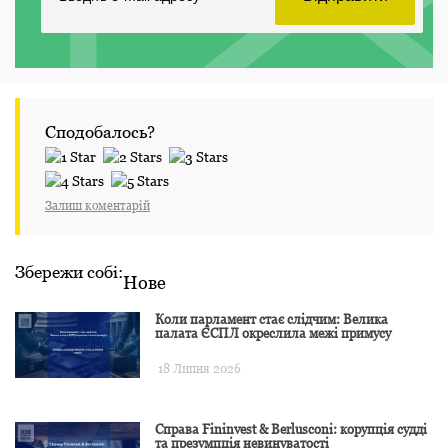
Сподобалось?
Залиш коментарій
Збережи собі:
Нове
Коли парламент стає слідчим: Велика
палата ЄСПЛ окреслила межі примусу
18 Липня 2026
Справа Fininvest & Berlusconi: корупція судді
та презумпція невинуватості