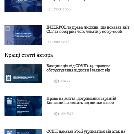
12 Січня 2026
INTERPOL та права людини: що показав звіт
CCF за 2024 рік і чого чекати у 2025–2026
2 Січня 2026
Кращі статті автора
Вакцинація від COVID-19: правове
обґрунтування відмови і захист від
подальшої дискримінації
142 164
Право на життя: дотримання гарантій
Конвенції залежить від оцінки якості
розслідування
100 823
ЄСПЛ наказав Росії утриматися від атак на