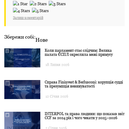
Залиш коментарій
Збережи собі:
Нове
Коли парламент стає слідчим: Велика
палата ЄСПЛ окреслила межі примусу
18 Липня 2026
Справа Fininvest & Berlusconi: корупція судді
та презумпція невинуватості
12 Січня 2026
INTERPOL та права людини: що показав звіт
CCF за 2024 рік і чого чекати у 2025–2026
2 Січня 2026