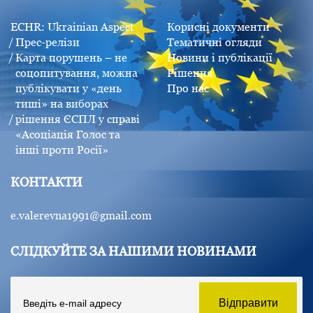
ECHR: Ukrainian Aspect
Корисні документи
Прес-релізи
Тематичні огляди
Карта порушень – не
Новини і публікації
соцопитування, можна
Рішення
публікувати у «день
Про нас
тиші» на виборах
рішення ЄСПЛ у справі
«Асоціація Голос та
інші проти Росії»
КОНТАКТИ
e.valerevna1991@gmail.com
СЛІДКУЙТЕ ЗА НАШИМИ НОВИНАМИ