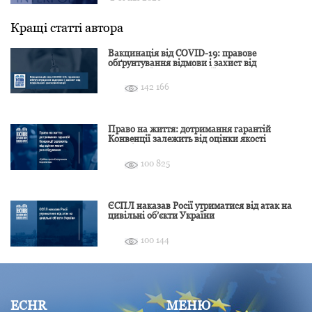
Кращі статті автора
Вакцинація від COVID-19: правове
обґрунтування відмови і захист від
подальшої дискримінації
142 166
Право на життя: дотримання гарантій
Конвенції залежить від оцінки якості
розслідування
100 825
ЄСПЛ наказав Росії утриматися від атак на
цивільні об’єкти України
100 144
ECHR
МЕНЮ