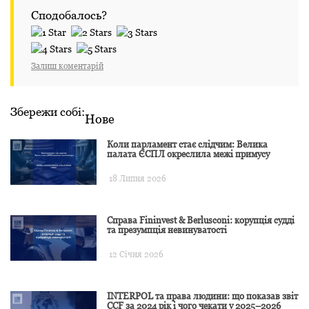
Сподобалось?
Залиш коментарій
Збережи собі:
Нове
Коли парламент стає слідчим: Велика
палата ЄСПЛ окреслила межі примусу
18 Липня 2026
Справа Fininvest & Berlusconi: корупція судді
та презумпція невинуватості
12 Січня 2026
INTERPOL та права людини: що показав звіт
CCF за 2024 рік і чого чекати у 2025–2026