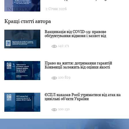
2 Січня 2026
Кращі статті автора
Вакцинація від COVID-19: правове
обґрунтування відмови і захист від
подальшої дискримінації
142 171
Право на життя: дотримання гарантій
Конвенції залежить від оцінки якості
розслідування
100 829
ЄСПЛ наказав Росії утриматися від атак на
цивільні об’єкти України
100 150