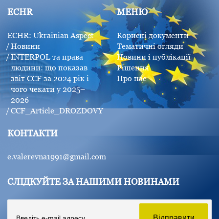
ECHR
МЕНЮ
ECHR: Ukrainian Aspect
Корисні документи
Новини
Тематичні огляди
INTERPOL та права
Новини і публікації
людини: що показав
Рішення
звіт CCF за 2024 рік і
Про нас
чого чекати у 2025–
2026
CCF_Article_DROZDOVY
КОНТАКТИ
e.valerevna1991@gmail.com
СЛІДКУЙТЕ ЗА НАШИМИ НОВИНАМИ