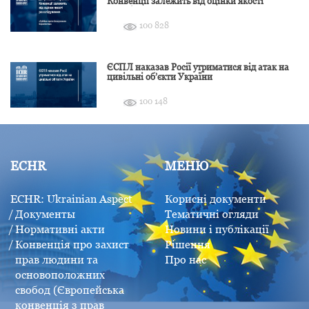
Конвенції залежить від оцінки якості
розслідування
100 828
ЄСПЛ наказав Росії утриматися від атак на
цивільні об’єкти України
100 148
ECHR
МЕНЮ
ECHR: Ukrainian Aspect
Корисні документи
Документы
Тематичні огляди
Нормативні акти
Новини і публікації
Конвенція про захист
Рішення
прав людини та
Про нас
основоположних
свобод (Європейська
конвенція з прав