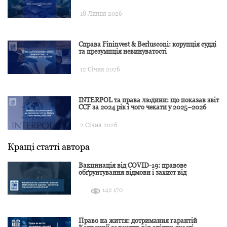
18 Липня 2026
Справа Fininvest & Berlusconi: корупція судді
та презумпція невинуватості
12 Січня 2026
INTERPOL та права людини: що показав звіт
CCF за 2024 рік і чого чекати у 2025–2026
2 Січня 2026
Кращі статті автора
Вакцинація від COVID-19: правове
обґрунтування відмови і захист від
подальшої дискримінації
142 170
Право на життя: дотримання гарантій