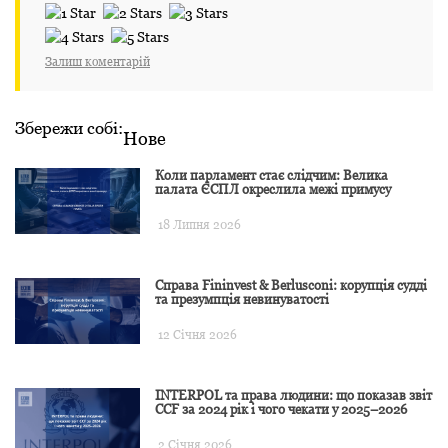
Залиш коментарій
Збережи собі:
Нове
Коли парламент стає слідчим: Велика
палата ЄСПЛ окреслила межі примусу
18 Липня 2026
Справа Fininvest & Berlusconi: корупція судді
та презумпція невинуватості
12 Січня 2026
INTERPOL та права людини: що показав звіт
CCF за 2024 рік і чого чекати у 2025–2026
2 Січня 2026