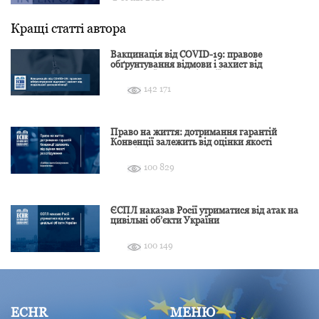
Кращі статті автора
Вакцинація від COVID-19: правове
обґрунтування відмови і захист від
подальшої дискримінації
142 171
Право на життя: дотримання гарантій
Конвенції залежить від оцінки якості
розслідування
100 829
ЄСПЛ наказав Росії утриматися від атак на
цивільні об’єкти України
100 149
ECHR
МЕНЮ