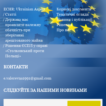
ECHR: Ukrainian Aspect
Корисні документи
Статті
Тематичні огляди
Держава має
Новини і публікації
проявляти належну
Рішення
обачність при
Про нас
зберіганні
арештованого майна
Рішення ЄСПЛ у справі
«Столковський проти
Польщі»
КОНТАКТИ
e.valerevna1991@gmail.com
СЛІДКУЙТЕ ЗА НАШИМИ НОВИНАМИ