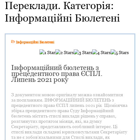
Переклади. Категорія:
Інформаційні Бюлетені
Інформаційні Бюлетені
Інформаційний бюлетень з
прецедентного права ЄСПЛ.
Липень 2021 року
З документом мовою оригіналу можна ознайомитися
за посиланням. ІНФОРМАЦІЙНИЙ БЮЛЕТЕНЬ з
прецедентного права ЄСПЛ липень 2021 рік Щомісячна
збірка прецедентного права Суду Інформаційний
бюлетень містить стислі виклади рішень у справах,
розглянутих протягом місяця, які, на думку
Секретаріату, представляють особливий інтерес. Ці
стислі виклади складені юрисконсультами Секретаріату
та не є зобов’язальними для Стислі виклади, як