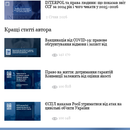
INTERPOL та права людини: що показав звіт
CCF за 2024 рік і чого чекати у 2025–2026
2 Січня 2026
Кращі статті автора
Вакцинація від COVID-19: правове
обґрунтування відмови і захист від
подальшої дискримінації
142 170
Право на життя: дотримання гарантій
Конвенції залежить від оцінки якості
розслідування
100 828
ЄСПЛ наказав Росії утриматися від атак на
цивільні об’єкти України
100 148