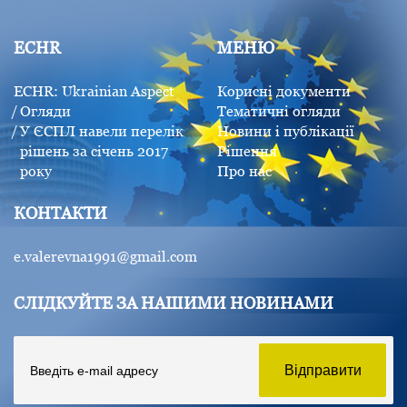
ECHR
МЕНЮ
ECHR: Ukrainian Aspect
Корисні документи
Огляди
Тематичні огляди
У ЄСПЛ навели перелік
Новини і публікації
рішень за січень 2017
Рішення
року
Про нас
КОНТАКТИ
e.valerevna1991@gmail.com
СЛІДКУЙТЕ ЗА НАШИМИ НОВИНАМИ