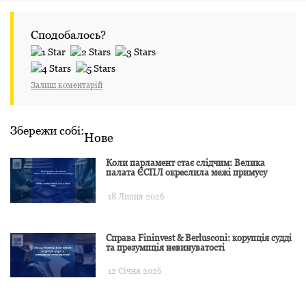
Сподобалось?
Залиш коментарій
Збережи собі:
Нове
Коли парламент стає слідчим: Велика
палата ЄСПЛ окреслила межі примусу
18 Липня 2026
Справа Fininvest & Berlusconi: корупція судді
та презумпція невинуватості
12 Січня 2026