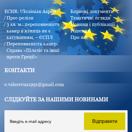
ECHR: Ukrainian Aspect
Корисні документи
Прес-релізи
Тематичні огляди
3 кв. м.: переповненість
Новини і публікації
камер в’язниць не є
Рішення
катуванням, – ЄСПЛ
Про нас
Переповненість камер.
Справа «Пілаліс та інші
проти Греції»
КОНТАКТИ
e.valerevna1991@gmail.com
СЛІДКУЙТЕ ЗА НАШИМИ НОВИНАМИ