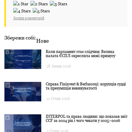
Залиш коментарій
Збережи собі:
Нове
Коли парламент стає слідчим: Велика
палата ЄСПЛ окреслила межі примусу
18 Липня 2026
Справа Fininvest & Berlusconi: корупція судді
та презумпція невинуватості
12 Січня 2026
INTERPOL та права людини: що показав звіт
CCF за 2024 рік і чого чекати у 2025–2026
2 Січня 2026