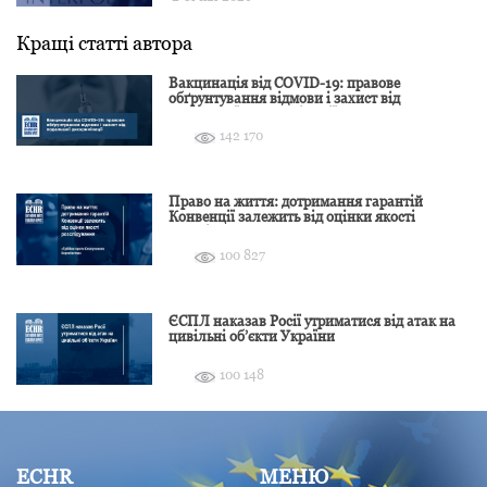
Кращі статті автора
Вакцинація від COVID-19: правове
обґрунтування відмови і захист від
подальшої дискримінації
142 170
Право на життя: дотримання гарантій
Конвенції залежить від оцінки якості
розслідування
100 827
ЄСПЛ наказав Росії утриматися від атак на
цивільні об’єкти України
100 148
ECHR
МЕНЮ