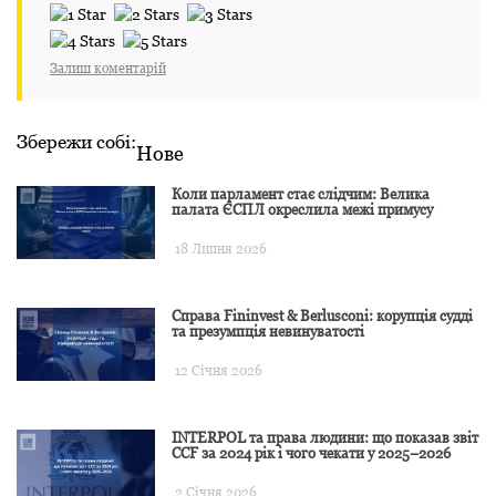
Залиш коментарій
Збережи собі:
Нове
Коли парламент стає слідчим: Велика
палата ЄСПЛ окреслила межі примусу
18 Липня 2026
Справа Fininvest & Berlusconi: корупція судді
та презумпція невинуватості
12 Січня 2026
INTERPOL та права людини: що показав звіт
CCF за 2024 рік і чого чекати у 2025–2026
2 Січня 2026