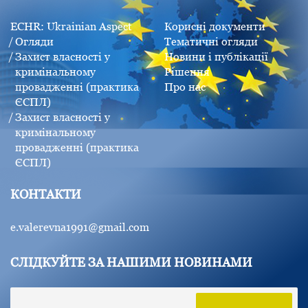
ECHR: Ukrainian Aspect
Корисні документи
Огляди
Тематичні огляди
Захист власності у
Новини і публікації
кримінальному
Рішення
провадженні (практика
Про нас
ЄСПЛ)
Захист власності у
кримінальному
провадженні (практика
ЄСПЛ)
КОНТАКТИ
e.valerevna1991@gmail.com
СЛІДКУЙТЕ ЗА НАШИМИ НОВИНАМИ