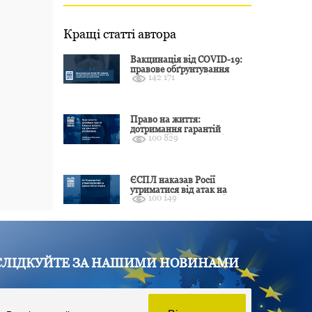
Кращі статті автора
Вакцинація від COVID-19:
правове обґрунтування
142 171
відмови і захист від
подальшої дискримінації
Право на життя:
дотримання гарантій
100 829
Конвенції залежить від
оцінки якості розслідування
ЄСПЛ наказав Росії
утриматися від атак на
100 149
цивільні об’єкти України
СЛІДКУЙТЕ ЗА НАШИМИ НОВИНАМИ