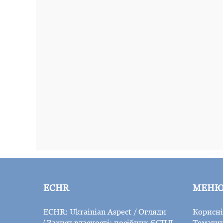
ECHR
МЕН
ECHR: Ukrainian Aspect
Огляди
Корисні
Захист власності: посібник ЄСПЛ
Тематич