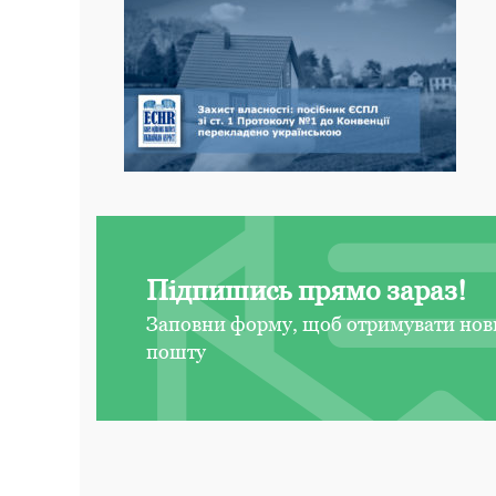
Підпишись прямо зараз!
Заповни форму, щоб отримувати нов
пошту