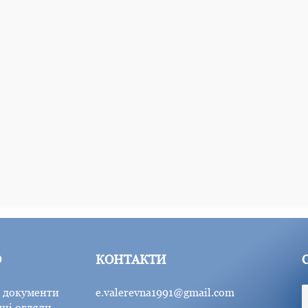
Ю
КОНТАКТИ
 документи
e.valerevna1991@gmail.com
ні огляди