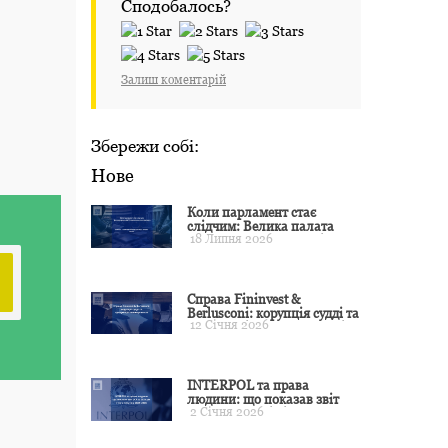
Сподобалось?
Залиш коментарій
Збережи собі:
Нове
Коли парламент стає
слідчим: Велика палата
18 Липня 2026
ЄСПЛ окреслила межі
примусу
Справа Fininvest &
Berlusconi: корупція судді та
12 Січня 2026
презумпція невинуватості
INTERPOL та права
людини: що показав звіт
2 Січня 2026
CCF за 2024 рік і чого чекати
у 2025–2026