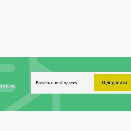
ини на