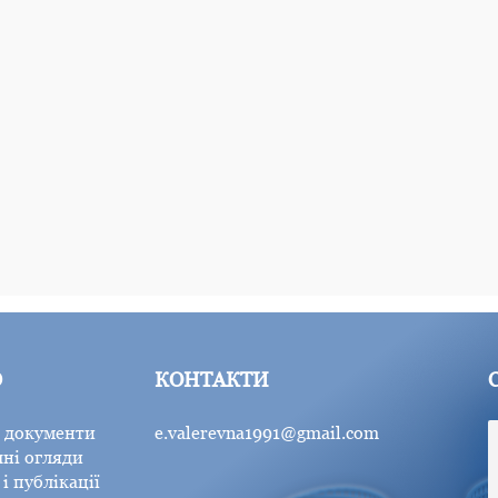
Ю
КОНТАКТИ
 документи
e.valerevna1991@gmail.com
ні огляди
і публікації