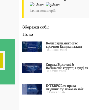
Залиш коментарій
Збережи собі:
Нове
Коли парламент стає
слідчим: Велика палата
18 Липня 2026
ЄСПЛ окреслила межі
примусу
Справа Fininvest &
Berlusconi: корупція судді та
12 Січня 2026
презумпція невинуватості
INTERPOL та права
людини: що показав звіт
2 Січня 2026
CCF за 2024 рік і чого чекати
у 2025–2026