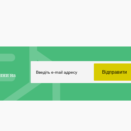
ини на