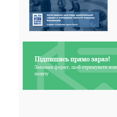
Підпишись прямо зараз!
Заповни форму, щоб отримувати нов
пошту