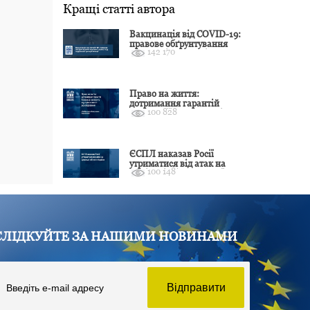
Кращі статті автора
Вакцинація від COVID-19:
правове обґрунтування
142 170
відмови і захист від
подальшої дискримінації
Право на життя:
дотримання гарантій
100 828
Конвенції залежить від
оцінки якості розслідування
ЄСПЛ наказав Росії
утриматися від атак на
100 148
цивільні об’єкти України
СЛІДКУЙТЕ ЗА НАШИМИ НОВИНАМИ