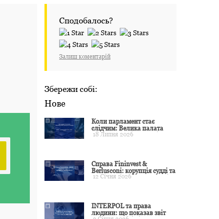
Сподобалось?
Залиш коментарій
Збережи собі:
Нове
Коли парламент стає
слідчим: Велика палата
18 Липня 2026
ЄСПЛ окреслила межі
примусу
Справа Fininvest &
Berlusconi: корупція судді та
12 Січня 2026
презумпція невинуватості
INTERPOL та права
людини: що показав звіт
2 Січня 2026