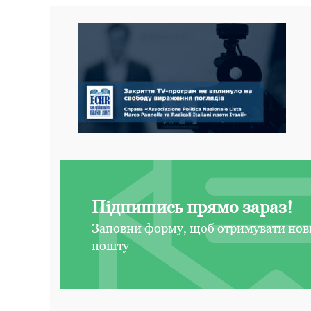
Підпишись прямо зараз!
Заповни форму, щоб отримувати нов
пошту