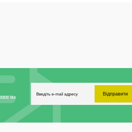
ини на