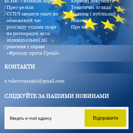
ECHR: Ukrainian Aspect
Корисні документи
Прес-релізи
Тематичні огляди
ЄСПЛ звернув увагу на
Новини і публікації
обмежений час
Рішення
розгляду судами скарг
Про нас
на розпорядчі акти
індивідуальної дії
рішення у справі
«Фрезаду проти Греції»
КОНТАКТИ
e.valerevna1991@gmail.com
СЛІДКУЙТЕ ЗА НАШИМИ НОВИНАМИ