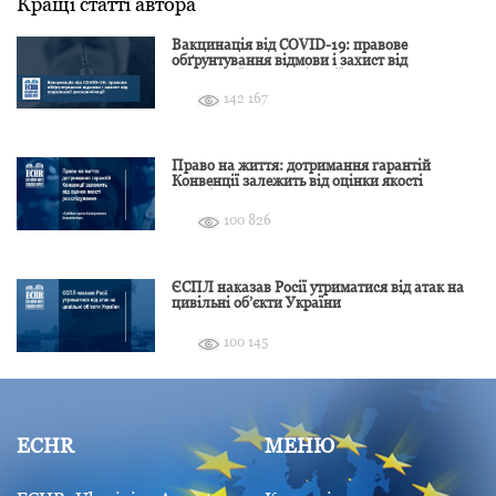
Кращі статті автора
Вакцинація від COVID-19: правове
обґрунтування відмови і захист від
подальшої дискримінації
142 167
Право на життя: дотримання гарантій
Конвенції залежить від оцінки якості
розслідування
100 826
ЄСПЛ наказав Росії утриматися від атак на
цивільні об’єкти України
100 145
ECHR
МЕНЮ