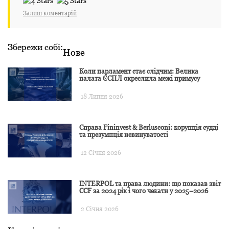
Залиш коментарій
Збережи собі:
Нове
Коли парламент стає слідчим: Велика
палата ЄСПЛ окреслила межі примусу
18 Липня 2026
Справа Fininvest & Berlusconi: корупція судді
та презумпція невинуватості
12 Січня 2026
INTERPOL та права людини: що показав звіт
CCF за 2024 рік і чого чекати у 2025–2026
2 Січня 2026