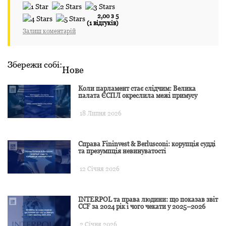
2,00 з 5
(1 відгуків)
Залиш коментарій
Збережи собі:
Нове
Коли парламент стає слідчим: Велика
палата ЄСПЛ окреслила межі примусу
18 Липня 2026
Справа Fininvest & Berlusconi: корупція судді
та презумпція невинуватості
12 Січня 2026
INTERPOL та права людини: що показав звіт
CCF за 2024 рік і чого чекати у 2025–2026
2 Січня 2026