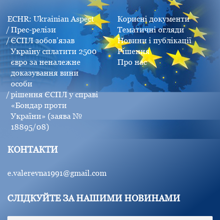
ECHR: Ukrainian Aspect
Корисні документи
Прес-релізи
Тематичні огляди
ЄСПЛ зобов’язав
Новини і публікації
Україну сплатити 2500
Рішення
євро за неналежне
Про нас
доказування вини
особи
рішення ЄСПЛ у справі
«Бондар проти
України» (заява №
18895/08)
КОНТАКТИ
e.valerevna1991@gmail.com
СЛІДКУЙТЕ ЗА НАШИМИ НОВИНАМИ