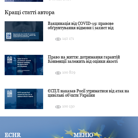
Кращі статті автора
Вакцинація від COVID-19: правове
обґрунтування відмови і захист від
подальшої дискримінації
142 171
Право на життя: дотримання гарантій
Конвенції залежить від оцінки якості
розслідування
100 829
ЄСПЛ наказав Росії утриматися від атак на
цивільні об’єкти України
100 150
ECHR
МЕНЮ