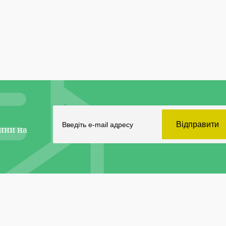
ини на