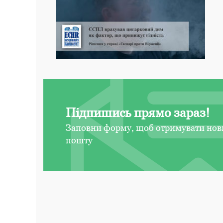
Підпишись прямо зараз!
Заповни форму, щоб отримувати нов
пошту