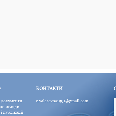
Ю
КОНТАКТИ
 документи
e.valerevna1991@gmail.com
ні огляди
і публікації