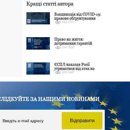
Кращі статті автора
Вакцинація від COVID-19:
правове обґрунтування
142 170
відмови і захист від
подальшої дискримінації
Право на життя:
дотримання гарантій
100 828
Конвенції залежить від
оцінки якості розслідування
ЄСПЛ наказав Росії
утриматися від атак на
100 148
цивільні об’єкти України
СЛІДКУЙТЕ ЗА НАШИМИ НОВИНАМИ