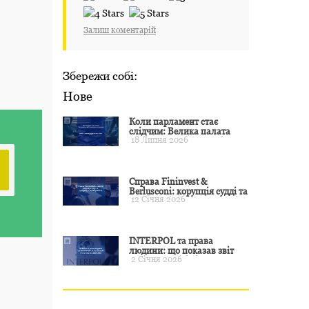
Залиш коментарій
Збережи собі:
Нове
Коли парламент стає
слідчим: Велика палата
18 Липня 2026
ЄСПЛ окреслила межі
примусу
Справа Fininvest &
Berlusconi: корупція судді та
12 Січня 2026
презумпція невинуватості
INTERPOL та права
людини: що показав звіт
2 Січня 2026
CCF за 2024 рік і чого чекати
у 2025–2026