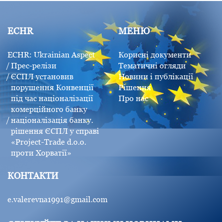
ECHR
МЕНЮ
ECHR: Ukrainian Aspect
Корисні документи
Прес-релізи
Тематичні огляди
ЄСПЛ установив
Новини і публікації
порушення Конвенції
Рішення
під час націоналізації
Про нас
комерційного банку
націоналізація банку.
рішення ЄСПЛ у справі
«Project-Trade d.o.o.
проти Хорватії»
КОНТАКТИ
e.valerevna1991@gmail.com