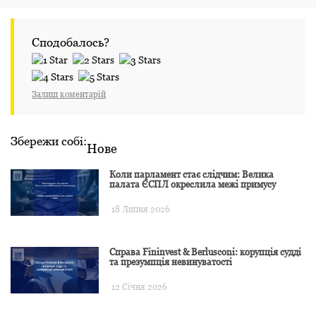
Сподобалось?
Залиш коментарій
Збережи собі:
Нове
Коли парламент стає слідчим: Велика
палата ЄСПЛ окреслила межі примусу
18 Липня 2026
Справа Fininvest & Berlusconi: корупція судді
та презумпція невинуватості
12 Січня 2026