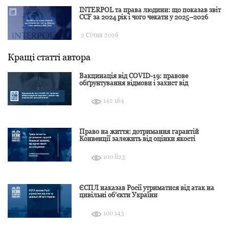
INTERPOL та права людини: що показав звіт
CCF за 2024 рік і чого чекати у 2025–2026
2 Січня 2026
Кращі статті автора
Вакцинація від COVID-19: правове
обґрунтування відмови і захист від
подальшої дискримінації
142 164
Право на життя: дотримання гарантій
Конвенції залежить від оцінки якості
розслідування
100 823
ЄСПЛ наказав Росії утриматися від атак на
цивільні об’єкти України
100 143