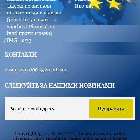
лідерів не визнали
Про нас
політичними вʼязнями
(рішення у справі
Sánchez i Picanyol та
інші проти Іспанії)
IMG_6233
КОНТАКТИ
e.valerevna1991@gmail.com
СЛІДКУЙТЕ ЗА НАШИМИ НОВИНАМИ
Copyright © 2018. ЄСПЛ | Розміщення на сайті
літературних творів та перекладів за авторством