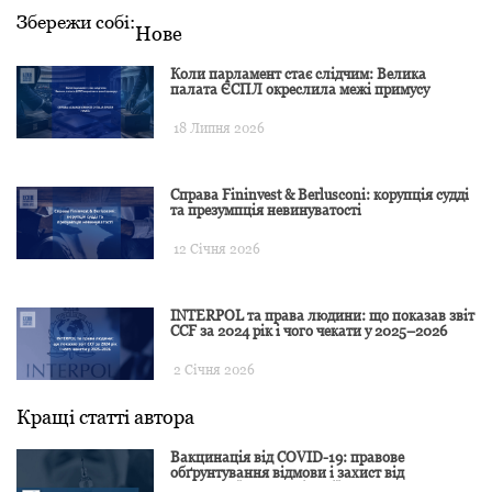
Збережи собі:
Нове
Коли парламент стає слідчим: Велика
палата ЄСПЛ окреслила межі примусу
18 Липня 2026
Справа Fininvest & Berlusconi: корупція судді
та презумпція невинуватості
12 Січня 2026
INTERPOL та права людини: що показав звіт
CCF за 2024 рік і чого чекати у 2025–2026
2 Січня 2026
Кращі статті автора
Вакцинація від COVID-19: правове
обґрунтування відмови і захист від
подальшої дискримінації