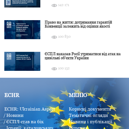
142 171
Право на життя: дотримання гарантій
Конвенції залежить від оцінки якості
розслідування
100 830
ЄСПЛ наказав Росії утриматися від атак на
цивільні об’єкти України
100 152
ECHR
МЕНЮ
ECHR: Ukrainian Aspect
Корисні документи
Новини
Тематичні огляди
ЄСПЛ став на бік
Новини і публікації
Іспанії: каталонських
Рішення