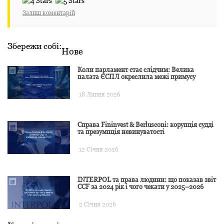
Залиш коментарій
Збережи собі:
Нове
Коли парламент стає слідчим: Велика
палата ЄСПЛ окреслила межі примусу
18 Липня 2026
Справа Fininvest & Berlusconi: корупція судді
та презумпція невинуватості
12 Січня 2026
INTERPOL та права людини: що показав звіт
CCF за 2024 рік і чого чекати у 2025–2026
2 Січня 2026