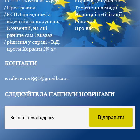
ECHR: Ukrainian Aspect
Корисні документи
Прес-релізи
Тематичні огляди
ЄСПЛ погодився з
Новини і публікації
відсутністю порушень
Рішення
Конвенції, на які
Про нас
раніше сам і вказав
рішення у справі «В.Д.
проти Хорватії № 2»
КОНТАКТИ
e.valerevna1991@gmail.com
СЛІДКУЙТЕ ЗА НАШИМИ НОВИНАМИ