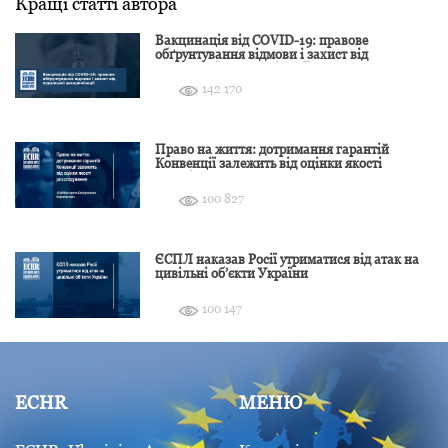
Кращі статті автора
Вакцинація від COVID-19: правове
обґрунтування відмови і захист від
подальшої дискримінації
142 170
Право на життя: дотримання гарантій
Конвенції залежить від оцінки якості
розслідування
100 827
ЄСПЛ наказав Росії утриматися від атак на
цивільні об’єкти України
100 147
ECHR
МЕНЮ