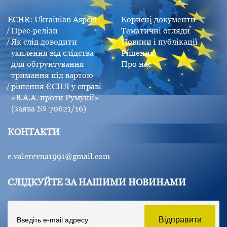
ECHR: Ukrainian Aspect
Корисні документи
Прес-релізи
Тематичні огляди
Як слід доводити
Новини і публікації
ухилення від слідства
Рішення
для обгрунтування
Про нас
тримання під вартою
рішення ЄСПЛ у справі
«B.A.A. проти Румунії»
(заява № 70621/16)
КОНТАКТИ
e.valerevna1991@gmail.com
СЛІДКУЙТЕ ЗА НАШИМИ НОВИНАМИ