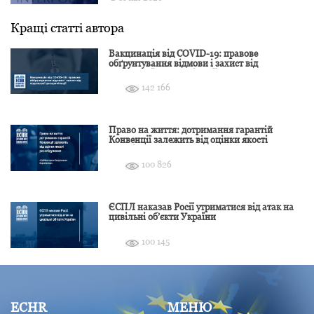
Кращі статті автора
Вакцинація від COVID-19: правове
обґрунтування відмови і захист від
подальшої дискримінації
142 166
Право на життя: дотримання гарантій
Конвенції залежить від оцінки якості
розслідування
100 826
ЄСПЛ наказав Росії утриматися від атак на
цивільні об’єкти України
100 145
ECHR
МЕНЮ