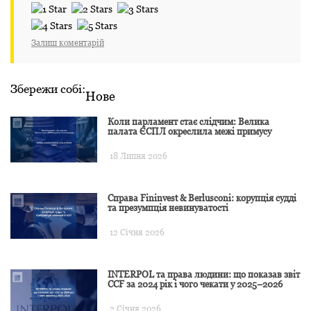
Залиш коментарій
Збережи собі:
Нове
Коли парламент стає слідчим: Велика
палата ЄСПЛ окреслила межі примусу
18 Липня 2026
Справа Fininvest & Berlusconi: корупція судді
та презумпція невинуватості
12 Січня 2026
INTERPOL та права людини: що показав звіт
CCF за 2024 рік і чого чекати у 2025–2026
2 Січня 2026