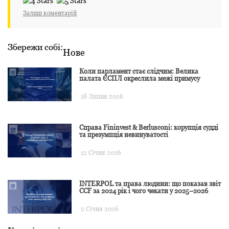
Залиш коментарій
Збережи собі:
Нове
Коли парламент стає слідчим: Велика
палата ЄСПЛ окреслила межі примусу
18 Липня 2026
Справа Fininvest & Berlusconi: корупція судді
та презумпція невинуватості
12 Січня 2026
INTERPOL та права людини: що показав звіт
CCF за 2024 рік і чого чекати у 2025–2026
2 Січня 2026