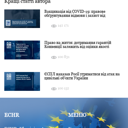
Кращі статті автора
Вакцинація від COVID-19: правове
обґрунтування відмови і захист від
подальшої дискримінації
142 171
Право на життя: дотримання гарантій
Конвенції залежить від оцінки якості
розслідування
100 831
ЄСПЛ наказав Росії утриматися від атак на
цивільні об’єкти України
100 152
ECHR
МЕНЮ