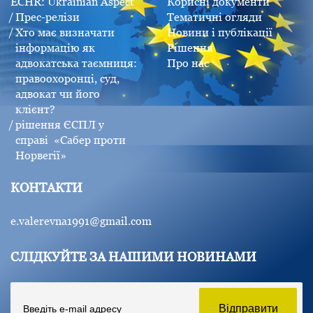
ECHR: Ukrainian Aspect
Корисні документи
Прес-релізи
Тематичні огляди
Хто має визначати
Новини і публікації
інформацію як
Рішення
адвокатська таємниця:
Про нас
правоохоронці, суд,
адвокат чи його
клієнт?
рішення ЄСПЛ у
справі «Сабер проти
Норвегії»
КОНТАКТИ
e.valerevna1991@gmail.com
СЛІДКУЙТЕ ЗА НАШИМИ НОВИНАМИ