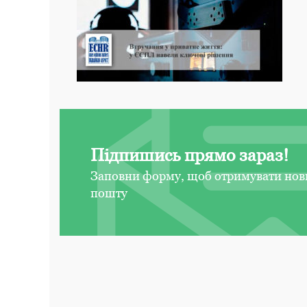
Підпишись прямо зараз!
Заповни форму, щоб отримувати нов
пошту