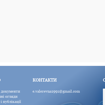
Ю
КОНТАКТИ
 документи
e.valerevna1991@gmail.com
ні огляди
і публікації