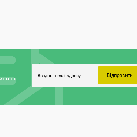
ини на