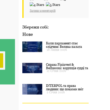
Залиш коментарій
Збережи собі:
Нове
Коли парламент стає
слідчим: Велика палата
18 Липня 2026
ЄСПЛ окреслила межі
примусу
Справа Fininvest &
Berlusconi: корупція судді та
12 Січня 2026
презумпція невинуватості
INTERPOL та права
людини: що показав звіт
2 Січня 2026
CCF за 2024 рік і чого чекати
у 2025–2026