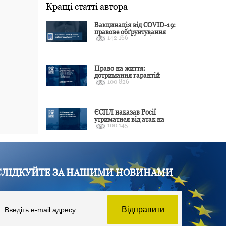
Кращі статті автора
Вакцинація від COVID-19:
правове обґрунтування
142 166
відмови і захист від
подальшої дискримінації
Право на життя:
дотримання гарантій
100 826
Конвенції залежить від
оцінки якості розслідування
ЄСПЛ наказав Росії
утриматися від атак на
100 145
цивільні об’єкти України
СЛІДКУЙТЕ ЗА НАШИМИ НОВИНАМИ