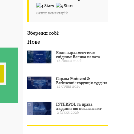
Залиш коментарій
Збережи собі:
Нове
Коли парламент стає
слідчим: Велика палата
18 Липня 2026
ЄСПЛ окреслила межі
примусу
Справа Fininvest &
Berlusconi: корупція судді та
12 Січня 2026
презумпція невинуватості
INTERPOL та права
людини: що показав звіт
2 Січня 2026
CCF за 2024 рік і чого чекати
у 2025–2026