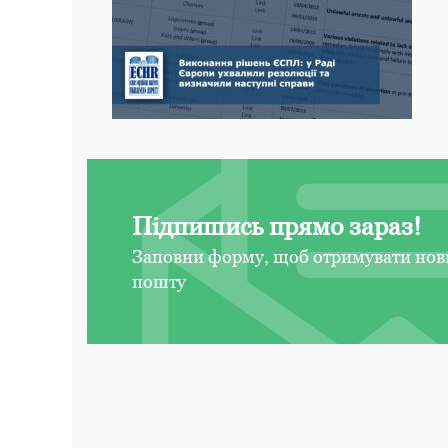
Підпишись прямо зараз!
Заповни форму, щоб отримувати нов
пошту