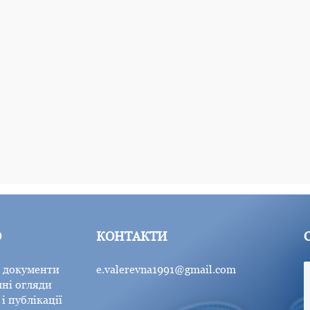
Ю
КОНТАКТИ
 документи
e.valerevna1991@gmail.com
ні огляди
і публікації