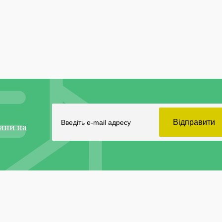
ини на