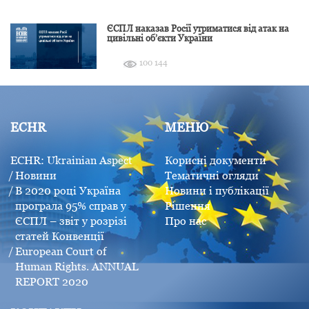
ЄСПЛ наказав Росії утриматися від атак на
цивільні об’єкти України
100 144
ECHR
МЕНЮ
ECHR: Ukrainian Aspect
Корисні документи
Новини
Тематичні огляди
В 2020 році Україна
Новини і публікації
програла 95% справ у
Рішення
ЄСПЛ – звіт у розрізі
Про нас
статей Конвенції
European Court of
Human Rights. ANNUAL
REPORT 2020