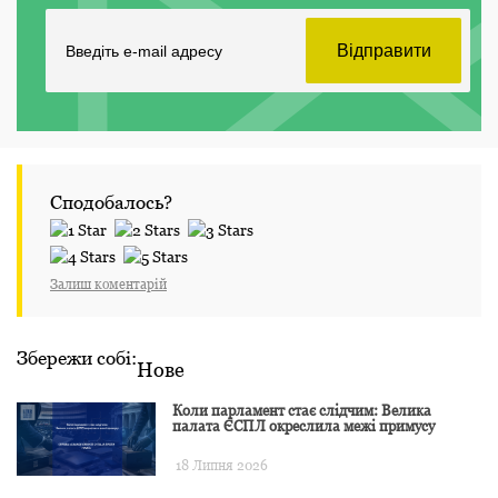
Сподобалось?
Залиш коментарій
Збережи собі:
Нове
Коли парламент стає слідчим: Велика
палата ЄСПЛ окреслила межі примусу
18 Липня 2026