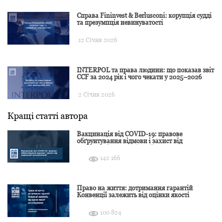
Справа Fininvest & Berlusconi: корупція судді
та презумпція невинуватості
12 Січня 2026
INTERPOL та права людини: що показав звіт
CCF за 2024 рік і чого чекати у 2025–2026
2 Січня 2026
Кращі статті автора
Вакцинація від COVID-19: правове
обґрунтування відмови і захист від
подальшої дискримінації
142 166
Право на життя: дотримання гарантій
Конвенції залежить від оцінки якості
розслідування
100 824