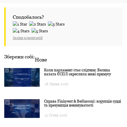
Сподобалось?
Залиш коментарій
Збережи собі:
Нове
Коли парламент стає слідчим: Велика
палата ЄСПЛ окреслила межі примусу
18 Липня 2026
Справа Fininvest & Berlusconi: корупція судді
та презумпція невинуватості
12 Січня 2026