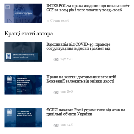
INTERPOL та права людини: що показав звіт
CCF за 2024 рік і чого чекати у 2025–2026
2 Січня 2026
Кращі статті автора
Вакцинація від COVID-19: правове
обґрунтування відмови і захист від
подальшої дискримінації
142 170
Право на життя: дотримання гарантій
Конвенції залежить від оцінки якості
розслідування
100 828
ЄСПЛ наказав Росії утриматися від атак на
цивільні об’єкти України
100 148