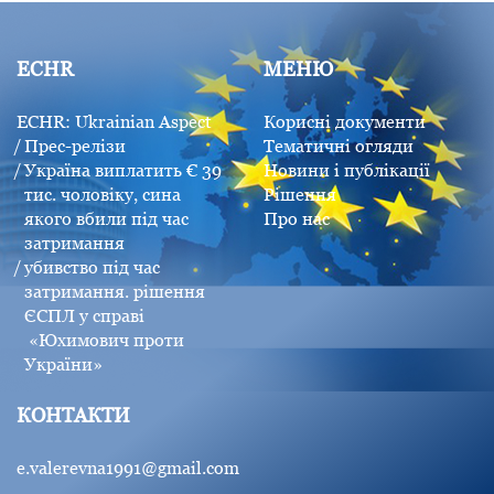
ECHR
МЕНЮ
ECHR: Ukrainian Aspect
Корисні документи
Прес-релізи
Тематичні огляди
Україна виплатить € 39
Новини і публікації
тис. чоловіку, сина
Рішення
якого вбили під час
Про нас
затримання
убивство під час
затримання. рішення
ЄСПЛ у справі
«Юхимович проти
України»
КОНТАКТИ
e.valerevna1991@gmail.com