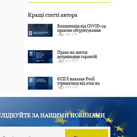
Кращі статті автора
Вакцинація від COVID-19:
правове обґрунтування
142 170
відмови і захист від
подальшої дискримінації
Право на життя:
дотримання гарантій
100 828
Конвенції залежить від
оцінки якості розслідування
ЄСПЛ наказав Росії
утриматися від атак на
100 148
цивільні об’єкти України
СЛІДКУЙТЕ ЗА НАШИМИ НОВИНАМИ