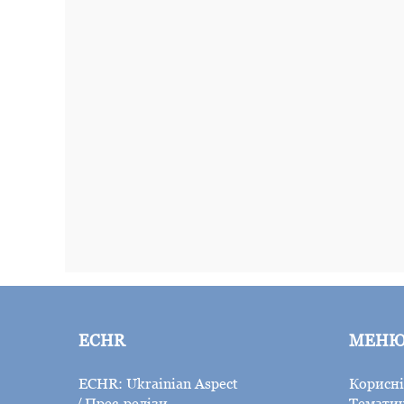
ECHR
МЕН
ECHR: Ukrainian Aspect
Корисні
Прес-релізи
Тематич