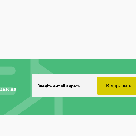
ини на