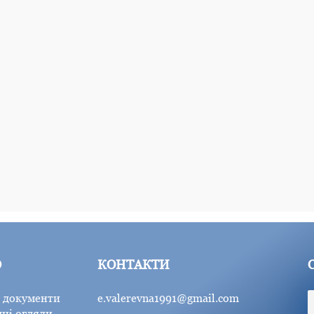
Ю
КОНТАКТИ
 документи
e.valerevna1991@gmail.com
ні огляди