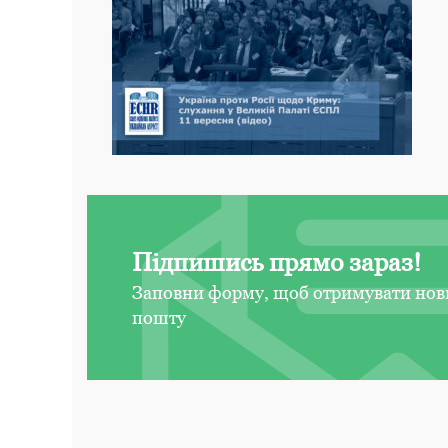
Підпишись прямо зараз!
Заповни форму, щоб отримувати нов
пошту