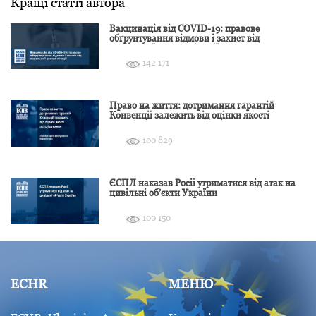
Кращі статті автора
Вакцинація від COVID-19: правове
обґрунтування відмови і захист від
подальшої дискримінації
142 171
Право на життя: дотримання гарантій
Конвенції залежить від оцінки якості
розслідування
100 829
ЄСПЛ наказав Росії утриматися від атак на
цивільні об’єкти України
100 150
ECHR
МЕНЮ