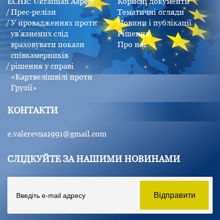
ECHR: Ukrainian Aspect
Корисні документи
Прес-релізи
Тематичні огляди
У провадженнях проти
Новини і публікації
ув’язнених слід
Рішення
враховувати покази
Про нас
співкамерників
рішення у справі
«Картвелішвілі проти
Грузії»
КОНТАКТИ
e.valerevna1991@gmail.com
СЛІДКУЙТЕ ЗА НАШИМИ НОВИНАМИ