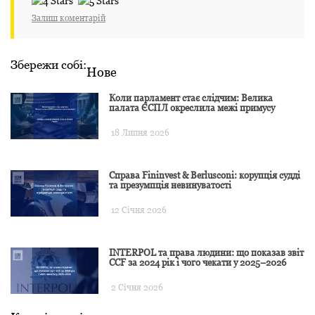
Залиш коментарій
Збережи собі:
Нове
Коли парламент стає слідчим: Велика
палата ЄСПЛ окреслила межі примусу
18 Липня 2026
Справа Fininvest & Berlusconi: корупція судді
та презумпція невинуватості
12 Січня 2026
INTERPOL та права людини: що показав звіт
CCF за 2024 рік і чого чекати у 2025–2026
2 Січня 2026