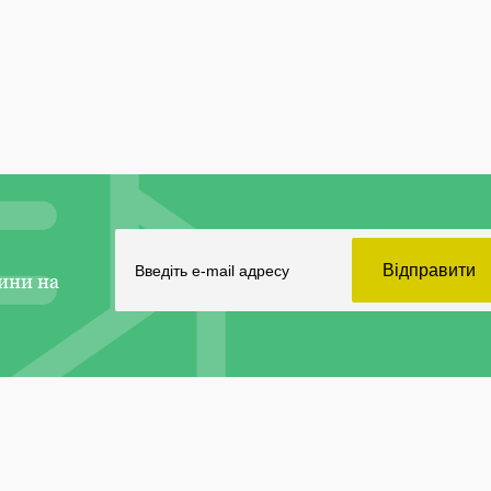
ини на