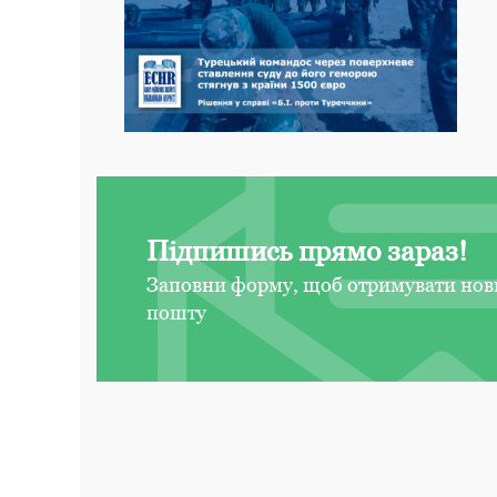
Підпишись прямо зараз!
Заповни форму, щоб отримувати нов
пошту