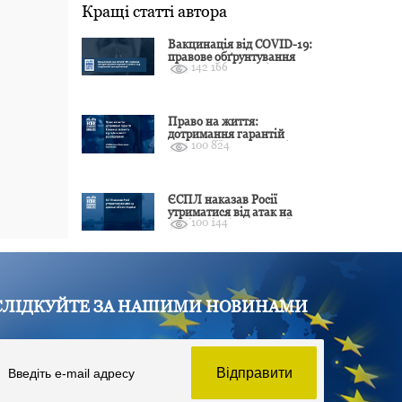
Кращі статті автора
Вакцинація від COVID-19:
правове обґрунтування
142 166
відмови і захист від
подальшої дискримінації
Право на життя:
дотримання гарантій
100 824
Конвенції залежить від
оцінки якості розслідування
ЄСПЛ наказав Росії
утриматися від атак на
100 144
цивільні об’єкти України
СЛІДКУЙТЕ ЗА НАШИМИ НОВИНАМИ