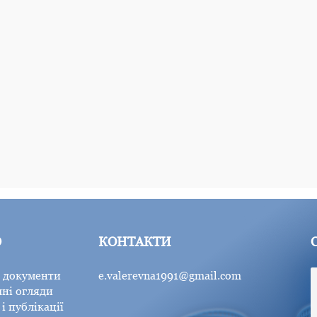
Ю
КОНТАКТИ
 документи
e.valerevna1991@gmail.com
ні огляди
і публікації