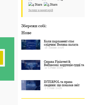
Залиш коментарій
Збережи собі:
Нове
Коли парламент стає
слідчим: Велика палата
18 Липня 2026
ЄСПЛ окреслила межі
примусу
Справа Fininvest &
Berlusconi: корупція судді та
12 Січня 2026
презумпція невинуватості
INTERPOL та права
людини: що показав звіт
2 Січня 2026
CCF за 2024 рік і чого чекати
у 2025–2026