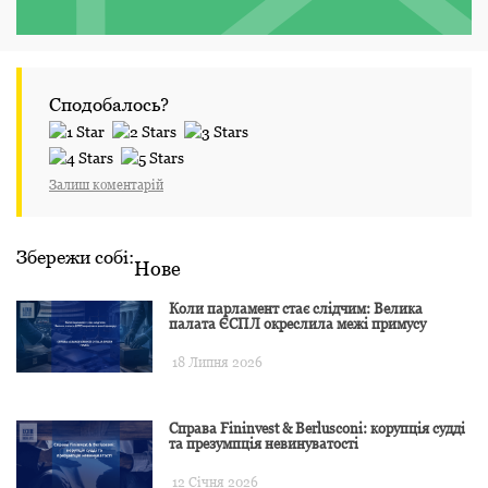
Сподобалось?
Залиш коментарій
Збережи собі:
Нове
Коли парламент стає слідчим: Велика
палата ЄСПЛ окреслила межі примусу
18 Липня 2026
Справа Fininvest & Berlusconi: корупція судді
та презумпція невинуватості
12 Січня 2026