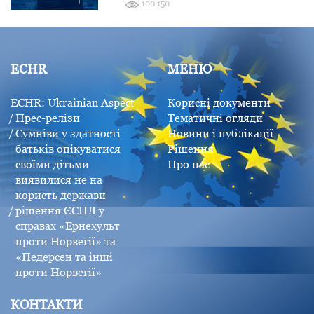
100 150
ECHR
МЕНЮ
ECHR: Ukrainian Aspect
Корисні документи
Прес-релізи
Тематичні огляди
Сумніви у здатності
Новини і публікації
батьків опікуватися
Рішення
своїми дітьми
Про нас
виявилися не на
користь держави
рішення ЄСПЛ у
справах «Ернехульт
проти Норвегії» та
«Педерсен та інші
проти Норвегії»
КОНТАКТИ