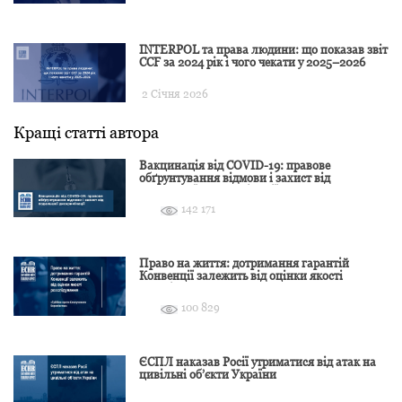
INTERPOL та права людини: що показав звіт
CCF за 2024 рік і чого чекати у 2025–2026
2 Січня 2026
Кращі статті автора
Вакцинація від COVID-19: правове
обґрунтування відмови і захист від
подальшої дискримінації
142 171
Право на життя: дотримання гарантій
Конвенції залежить від оцінки якості
розслідування
100 829
ЄСПЛ наказав Росії утриматися від атак на
цивільні об’єкти України