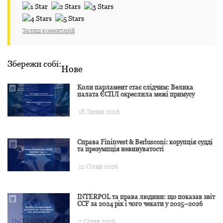
Залиш коментарій
Збережи собі:
Нове
Коли парламент стає слідчим: Велика
палата ЄСПЛ окреслила межі примусу
18 Липня 2026
Справа Fininvest & Berlusconi: корупція судді
та презумпція невинуватості
12 Січня 2026
INTERPOL та права людини: що показав звіт
CCF за 2024 рік і чого чекати у 2025–2026
2 Січня 2026