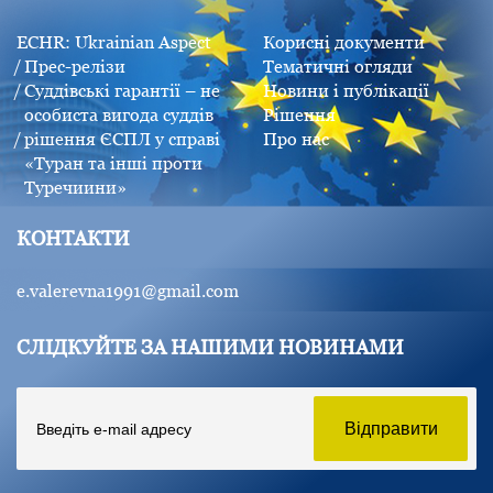
ECHR: Ukrainian Aspect
Корисні документи
Прес-релізи
Тематичні огляди
Суддівські гарантії – не
Новини і публікації
особиста вигода суддів
Рішення
рішення ЄСПЛ у справі
Про нас
«Туран та інші проти
Туречиини»
КОНТАКТИ
e.valerevna1991@gmail.com
СЛІДКУЙТЕ ЗА НАШИМИ НОВИНАМИ