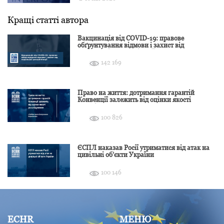
Кращі статті автора
Вакцинація від COVID-19: правове
обґрунтування відмови і захист від
подальшої дискримінації
142 169
Право на життя: дотримання гарантій
Конвенції залежить від оцінки якості
розслідування
100 826
ЄСПЛ наказав Росії утриматися від атак на
цивільні об’єкти України
100 146
ECHR
МЕНЮ