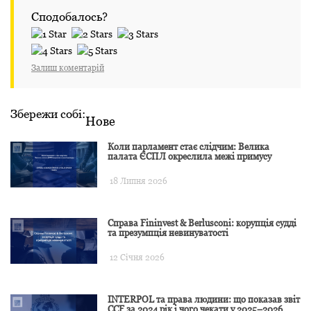
Сподобалось?
Залиш коментарій
Збережи собі:
Нове
Коли парламент стає слідчим: Велика
палата ЄСПЛ окреслила межі примусу
18 Липня 2026
Справа Fininvest & Berlusconi: корупція судді
та презумпція невинуватості
12 Січня 2026
INTERPOL та права людини: що показав звіт
CCF за 2024 рік і чого чекати у 2025–2026