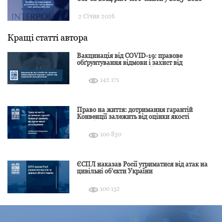
2 Січня 2026
Кращі статті автора
Вакцинація від COVID-19: правове
обґрунтування відмови і захист від
подальшої дискримінації
142 171
Право на життя: дотримання гарантій
Конвенції залежить від оцінки якості
розслідування
100 830
ЄСПЛ наказав Росії утриматися від атак на
цивільні об’єкти України
100 152