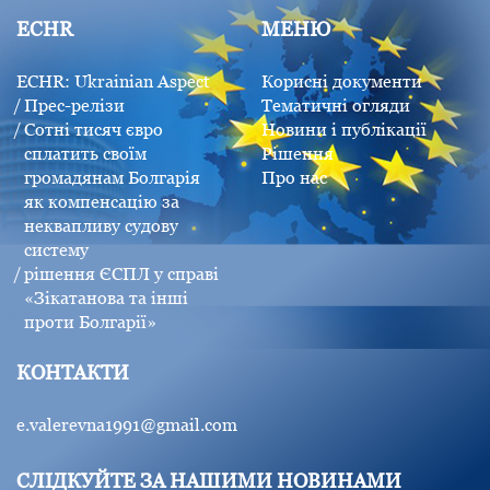
ECHR
МЕНЮ
ECHR: Ukrainian Aspect
Корисні документи
Прес-релізи
Тематичні огляди
Сотні тисяч євро
Новини і публікації
сплатить своїм
Рішення
громадянам Болгарія
Про нас
як компенсацію за
неквапливу судову
систему
рішення ЄСПЛ у справі
«Зікатанова та інші
проти Болгарії»
КОНТАКТИ
e.valerevna1991@gmail.com
СЛІДКУЙТЕ ЗА НАШИМИ НОВИНАМИ