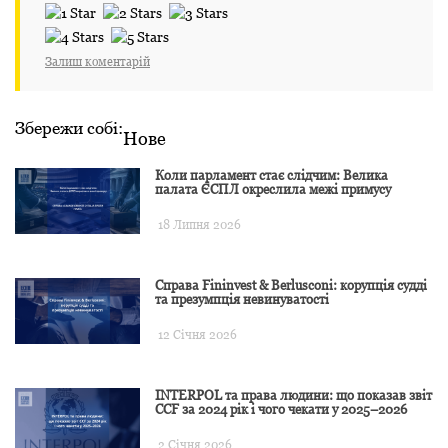
Залиш коментарій
Збережи собі:
Нове
Коли парламент стає слідчим: Велика
палата ЄСПЛ окреслила межі примусу
18 Липня 2026
Справа Fininvest & Berlusconi: корупція судді
та презумпція невинуватості
12 Січня 2026
INTERPOL та права людини: що показав звіт
CCF за 2024 рік і чого чекати у 2025–2026
2 Січня 2026