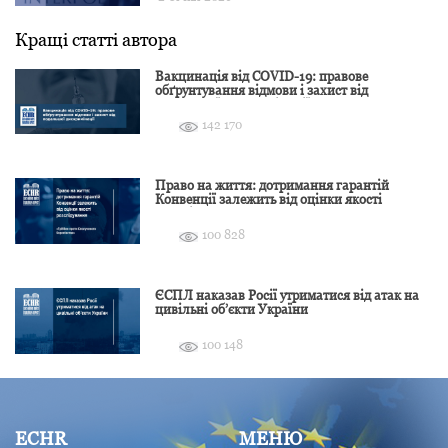
Кращі статті автора
Вакцинація від COVID-19: правове
обґрунтування відмови і захист від
подальшої дискримінації
142 170
Право на життя: дотримання гарантій
Конвенції залежить від оцінки якості
розслідування
100 828
ЄСПЛ наказав Росії утриматися від атак на
цивільні об’єкти України
100 148
ECHR
МЕНЮ