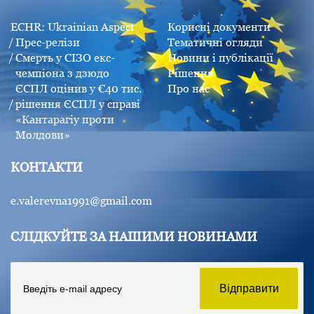
ECHR: Ukrainian Aspect
Корисні документи
Прес-релізи
Тематичні огляди
Смерть у СІЗО екс-
Новини і публікації
чемпіона з дзюдо
Рішення
ЄСПЛ оцінив у €40 тис.
Про нас
рішення ЄСПЛ у справі
«Кантарагіу проти
Молдови»
КОНТАКТИ
e.valerevna1991@gmail.com
СЛІДКУЙТЕ ЗА НАШИМИ НОВИНАМИ