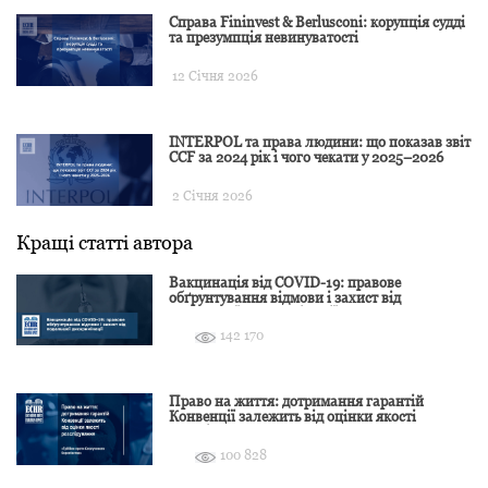
Справа Fininvest & Berlusconi: корупція судді
та презумпція невинуватості
12 Січня 2026
INTERPOL та права людини: що показав звіт
CCF за 2024 рік і чого чекати у 2025–2026
2 Січня 2026
Кращі статті автора
Вакцинація від COVID-19: правове
обґрунтування відмови і захист від
подальшої дискримінації
142 170
Право на життя: дотримання гарантій
Конвенції залежить від оцінки якості
розслідування
100 828