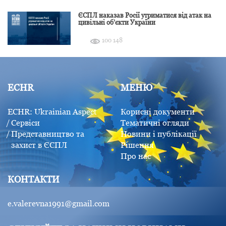
ЄСПЛ наказав Росії утриматися від атак на
цивільні об’єкти України
100 148
ECHR
МЕНЮ
ECHR: Ukrainian Aspect
Корисні документи
Сервіси
Тематичні огляди
Представництво та
Новини і публікації
захист в ЄСПЛ
Рішення
Про нас
КОНТАКТИ
e.valerevna1991@gmail.com