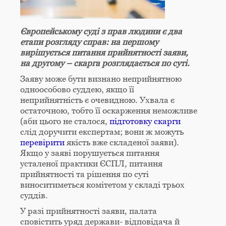
Європейському суді з прав людини є два
етапи розгляду справ: на першому
вирішується питання прийнятності заяви,
на другому – скарга розглядається по суті.
Заяву може бути визнано неприйнятною
одноособово суддею, якщо її
неприйнятність є очевидною. Ухвала є
остаточною, тобто її оскарження неможливе
(аби цього не сталося,
підготовку скарги
слід доручити експертам; вони ж можуть
перевірити
якість вже складеної заяви).
Якщо у заяві порушується питання
усталеної практики ЄСПЛ, питання
прийнятності та рішення по суті
виноситиметься комітетом у складі трьох
суддів.
У разі прийнятності заяви, палата
сповістить уряд держави- відповідача й