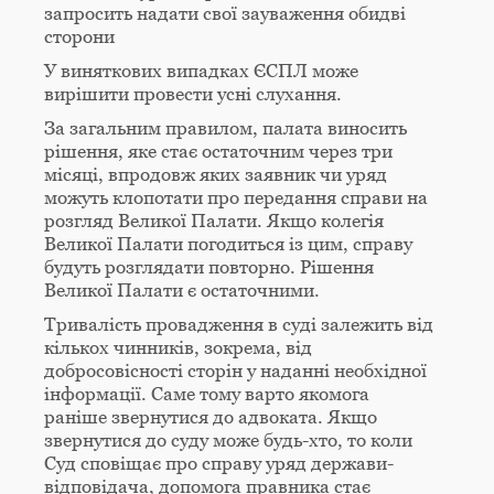
запросить надати свої зауваження обидві
сторони
У виняткових випадках ЄСПЛ може
вирішити провести усні слухання.
За загальним правилом, палата виносить
рішення, яке стає остаточним через три
місяці, впродовж яких заявник чи уряд
можуть клопотати про передання справи на
розгляд Великої Палати. Якщо колегія
Великої Палати погодиться із цим, справу
будуть розглядати повторно. Рішення
Великої Палати є остаточними.
Тривалість провадження в суді залежить від
кількох чинників, зокрема, від
добросовісності сторін у наданні необхідної
інформації. Саме тому варто якомога
раніше звернутися до адвоката. Якщо
звернутися до суду може будь-хто, то коли
Суд сповіщає про справу уряд держави-
відповідача, допомога правника стає