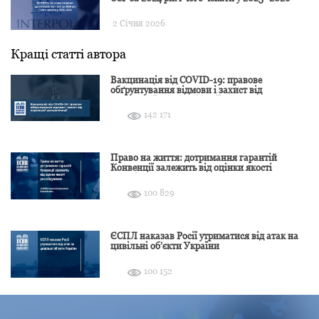
2 Січня 2026
Кращі статті автора
Вакцинація від COVID-19: правове
обґрунтування відмови і захист від
подальшої дискримінації
142 171
Право на життя: дотримання гарантій
Конвенції залежить від оцінки якості
розслідування
100 829
ЄСПЛ наказав Росії утриматися від атак на
цивільні об’єкти України
100 152