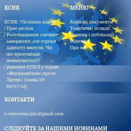
ECHR
МЕНЮ
ECHR: Ukrainian Aspect
Корисні документи
Прес-релізи
Тематичні огляди
Розслідування злочину
Новини і публікації
завершене, але строки
Рішення
давності минули. Чи
Про нас
діє презумпція
невинуватості?
рішення ЄСПЛ у справі
«Янушкявічене проти
Литви» (заява №
69717/14)
КОНТАКТИ
e.valerevna1991@gmail.com
СЛІДКУЙТЕ ЗА НАШИМИ НОВИНАМИ