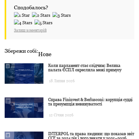
Сподобалось?
Залиш коментарій
Збережи собі:
Нове
Коли парламент стає слідчим: Велика
палата ЄСПЛ окреслила межі примусу
18 Липня 2026
Справа Fininvest & Berlusconi: корупція судді
та презумпція невинуватості
12 Січня 2026
INTERPOL та права людини: що показав звіт
CCF за 2024 рік і чого чекати у 2025–2026