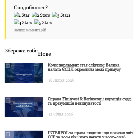
Сподобалось?
Залиш коментарій
Збережи собі:
Нове
Коли парламент стає слідчим: Велика
палата ЄСПЛ окреслила межі примусу
18 Липня 2026
Справа Fininvest & Berlusconi: корупція судді
та презумпція невинуватості
12 Січня 2026
INTERPOL та права людини: що показав звіт
CCF за 2024 рік і чого чекати у 2025–2026