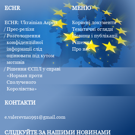
ECHR
МЕНЮ
ECHR: Ukrainian Aspect
Корисні документи
Прес-релізи
Тематичні огляди
Розголошення
Новини і публікації
конфіденційної
Рішення
інформації слід
Про нас
оцінювати під кутом
мотивів
Рішення ЄСПЛ у справі
«Норман проти
Сполученого
Королівства»
КОНТАКТИ
e.valerevna1991@gmail.com
СЛІДКУЙТЕ ЗА НАШИМИ НОВИНАМИ