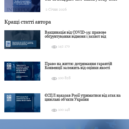
2 Січня 2026
Кращі статті автора
Вакцинація від COVID-19: правове
обґрунтування відмови і захист від
подальшої дискримінації
142 170
Право на життя: дотримання гарантій
Конвенції залежить від оцінки якості
розслідування
100 828
ЄСПЛ наказав Росії утриматися від атак на
цивільні об’єкти України
100 148