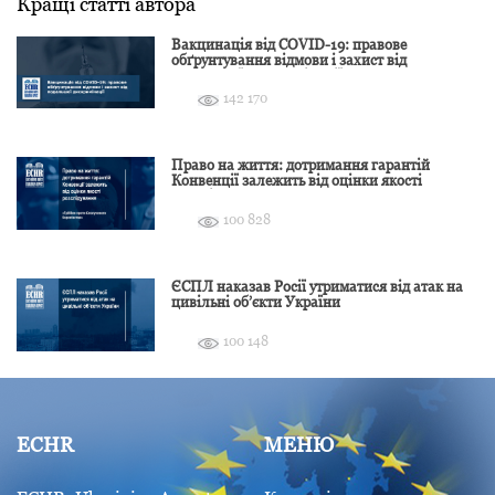
Кращі статті автора
Вакцинація від COVID-19: правове
обґрунтування відмови і захист від
подальшої дискримінації
142 170
Право на життя: дотримання гарантій
Конвенції залежить від оцінки якості
розслідування
100 828
ЄСПЛ наказав Росії утриматися від атак на
цивільні об’єкти України
100 148
ECHR
МЕНЮ