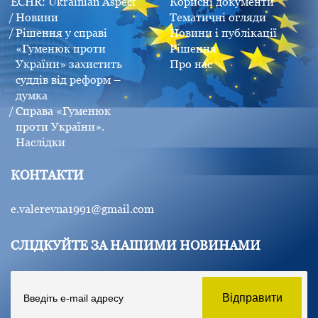
ECHR: Ukrainian Aspect
Корисні документи
Новини
Тематичні огляди
Рішення у справі
Новини і публікації
«Гуменюк проти
Рішення
України» захистить
Про нас
суддів від реформ –
думка
Справа «Гуменюк
проти України».
Наслідки
КОНТАКТИ
e.valerevna1991@gmail.com
СЛІДКУЙТЕ ЗА НАШИМИ НОВИНАМИ