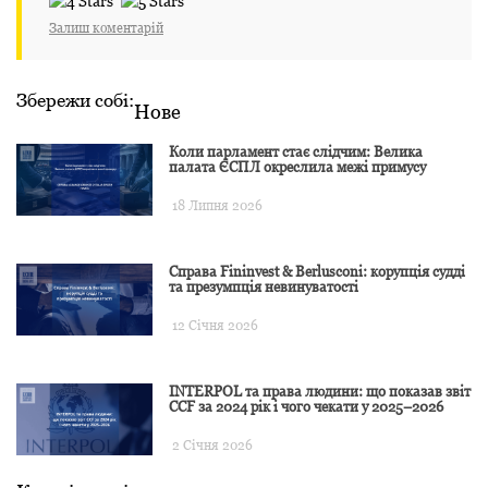
Залиш коментарій
Збережи собі:
Нове
Коли парламент стає слідчим: Велика
палата ЄСПЛ окреслила межі примусу
18 Липня 2026
Справа Fininvest & Berlusconi: корупція судді
та презумпція невинуватості
12 Січня 2026
INTERPOL та права людини: що показав звіт
CCF за 2024 рік і чого чекати у 2025–2026
2 Січня 2026